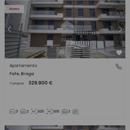
Nuevo
Anterior
Sigu
Favo
Apartamento
Fafe, Braga
Fafe, Braga
329.900 €
Comprar
3
2
305
305
2