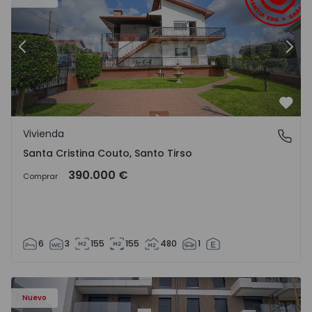
Anterior
Sigu
Favo
Vivienda
Santa Cristina Couto, Santo Tirso
Santa Cristina Couto, Santo Tirso
390.000 €
Comprar
6
3
155
155
480
1
Nuevo