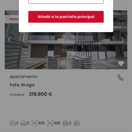
Añadir a la pantalla principal
Nuevo
Anterior
Sigu
Favo
Apartamento
Fafe, Braga
Fafe, Braga
319.900 €
Comprar
3
2
305
305
2