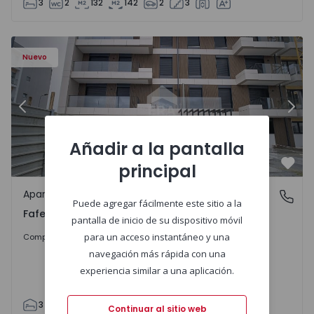
3
2
132
142
2
3
Nuevo
Anterior
Sigu
Añadir a la pantalla
principal
Favo
Apartamento
Fafe, Braga
Puede agregar fácilmente este sitio a la
Fafe, Braga
pantalla de inicio de su dispositivo móvil
325.800 €
para un acceso instantáneo y una
Comprar
navegación más rápida con una
experiencia similar a una aplicación.
3
2
305
305
2
Continuar al sitio web