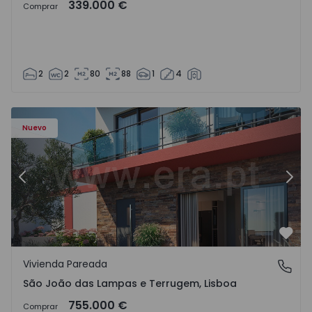
339.000 €
Comprar
2
2
80
88
1
4
Nuevo
Anterior
Sigu
Favo
Vivienda Pareada
São João das Lampas e Terrugem, Lisboa
São João das Lampas e Terrugem, Lisboa
755.000 €
Comprar