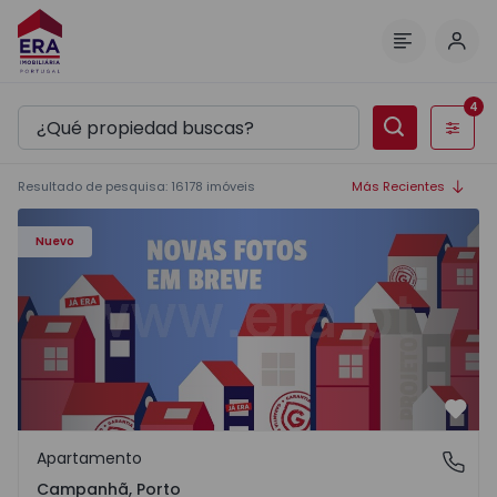
Inici
Menú
4
Filtros
Resultado de pesquisa
:
16178
imóveis
Más Recientes
Apartamento T3 Porto, Campanhã - 1575504 - 1
Nuevo
Favo
Apartamento
Campanhã, Porto
Campanhã, Porto