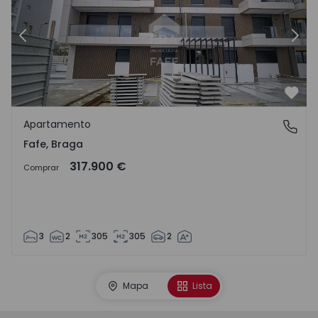
Anterior
Sigu
Favo
Apartamento
Fafe, Braga
Fafe, Braga
317.900 €
Comprar
3
2
305
305
2
Mapa
Lista