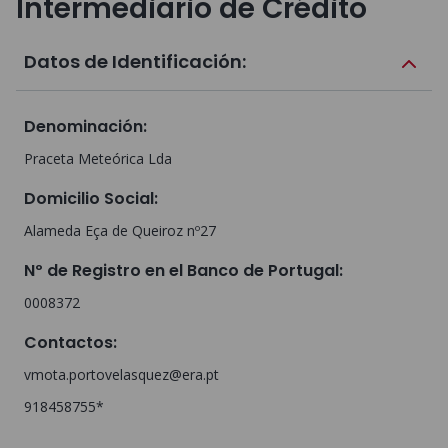
Intermediario de Crédito
Datos de Identificación:
Denominación
:
Praceta Meteórica Lda
Domicilio Social
:
Alameda Eça de Queiroz nº27
Nº de Registro en el Banco de Portugal
:
0008372
Contactos
:
vmota.portovelasquez@era.pt
918458755*