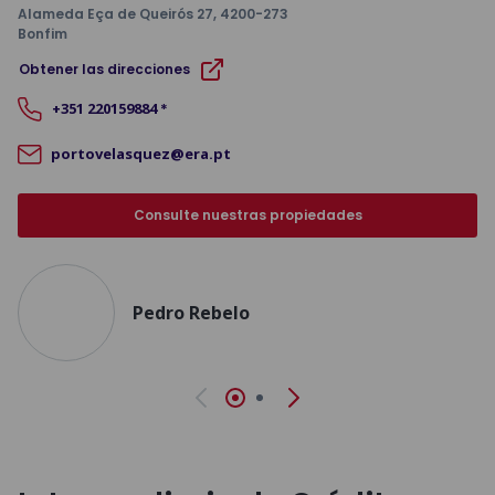
Alameda Eça de Queirós 27
, 4200-273
Bonfim
Obtener las direcciones
+351
220159884
*
portovelasquez@era.pt
Consulte nuestras propiedades
Pedro Rebelo
Anterior
Siguiente