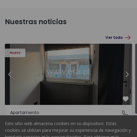
Nuestras noticias
Ver todo
Nuevo
ranhos - 1574515 - 12
Anterior
Apartamento T1 Porto, Paranh
Sigu
Favo
Apartamento
Paranhos, Porto
Paranhos, Porto
Este sitio web almacena cookies en su dispositivo. Estas
cookies se utilizan para mejorar su experiencia de navegación y
850 €
/mes
Alquilar
brindarle servicios más personalizados. Para obtener más