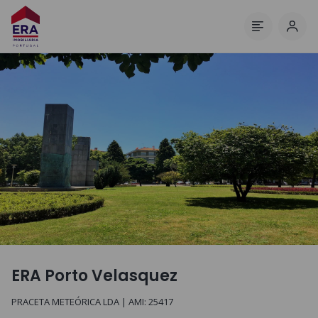
Inici
Menú
ERA Porto Velasquez
PRACETA METEÓRICA LDA
| AMI:
25417