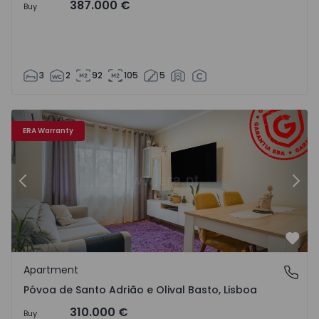
387.000 €
Buy
3
2
92
105
5
l Basto - 1565443 - 15
Apartment T2 Odivelas, Póvoa de Santo Adrião e Olival Ba
Ap
ERA Warranty
Previous
Nex
Favo
Apartment
Póvoa de Santo Adrião e Olival Basto, Lisboa
Póvoa de Santo Adrião e Olival Basto, Lisboa
310.000 €
Buy