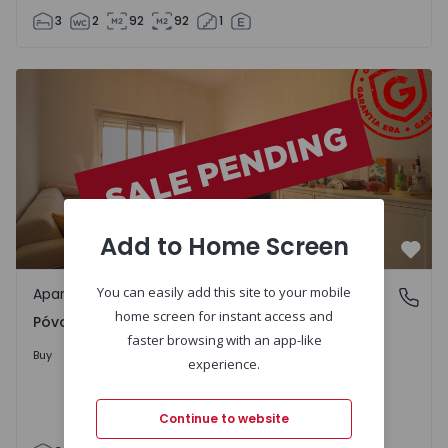
3
2
92
92
1
Apartment T3 Odivelas, Póvoa de Santo Adrião e Olival Ba
Add to Home Screen
Favo
You can easily add this site to your mobile
Apartment
Póvoa de Santo Adrião e Olival Basto, Lisboa
home screen for instant access and
Póvoa de Santo Adrião e Olival Basto, Lisboa
faster browsing with an app-like
298.000 €
Buy
experience.
Continue to website