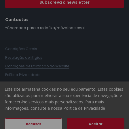
Subscreva à newsletter
Contactos
*Chamada para a rede fixa/móvel nacional.
Condições Gerais
Resolução de litígios
Condições de Utilização do Website
Política Privacidade
Livro Reclamações
Este site armazena cookies no seu equipamento. Estes cookies
Canal de Denúncias
são utilizados para melhorar a sua experiência de navegação e
fornecer-lhe serviços mais personalizados. Para mais
© 2026 ERA Portugal
informações, consulte a nossa
Política de Privacidade
Recusar
Aceitar