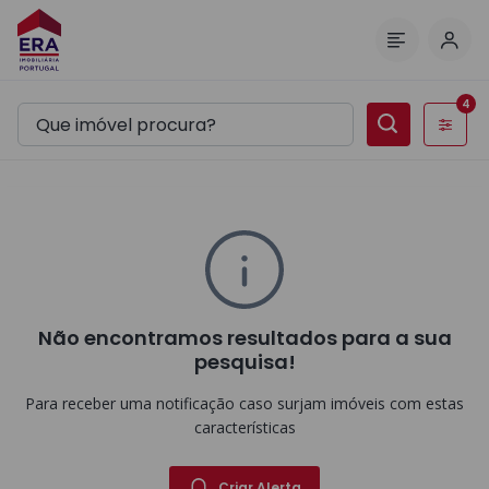
Inic
Menu
4
Filtros
Não encontramos resultados para a sua
pesquisa!
Para receber uma notificação caso surjam imóveis com estas
características
Criar Alerta