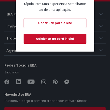
rápido, com uma experiência semelhante
ao de uma aplicação.
ERA Portugal
Continuar para o site
Imóveis
Trabalhar na ERA
Adicionar ao ecrã inicial
Agências ERA
Redes Sociais ERA
Siga-nos:
Newsletter ERA
Subscreva e seja o primeiro a conhecer imóveis únicos.