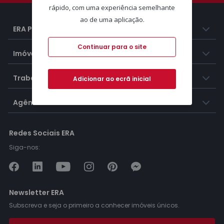
rápido, com uma experiência semelhante
ao de uma aplicação.
ERA Portugal
Continuar para o site
Imóveis
Trabalhar na ERA
Adicionar ao ecrã inicial
Agências ERA
Redes Sociais ERA
Siga-nos:
Newsletter ERA
Subscreva e seja o primeiro a conhecer imóveis únicos.