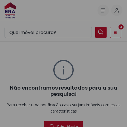
Inic
Menu
4
Filtros
Não encontramos resultados para a sua
pesquisa!
Para receber uma notificação caso surjam imóveis com estas
características
Criar Alerta