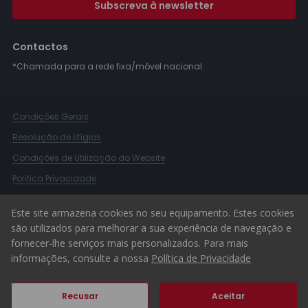
Subscreva à newsletter
Contactos
*Chamada para a rede fixa/móvel nacional.
Condições Gerais
Resolução de litígios
Condições de Utilização do Website
Política Privacidade
Livro Reclamações
Este site armazena cookies no seu equipamento. Estes cookies
Canal de Denúncias
são utilizados para melhorar a sua experiência de navegação e
fornecer-lhe serviços mais personalizados. Para mais
© 2026 ERA Portugal
informações, consulte a nossa
Política de Privacidade
Recusar
Aceitar