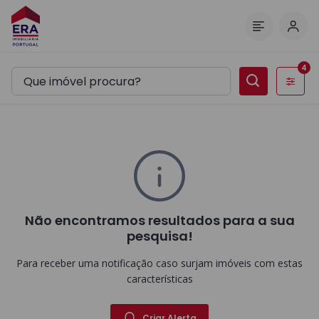
Inic
Menu
4
Filtros
Não encontramos resultados para a sua
pesquisa!
Para receber uma notificação caso surjam imóveis com estas
características
Criar Alerta