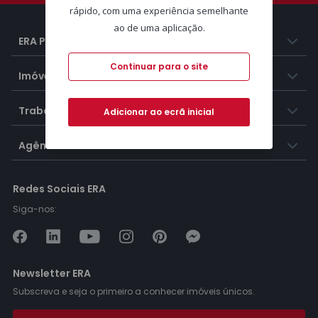
rápido, com uma experiência semelhante
ao de uma aplicação.
ERA Portugal
Continuar para o site
Imóveis
Trabalhar na ERA
Adicionar ao ecrã inicial
Agências ERA
Redes Sociais ERA
Siga-nos:
Newsletter ERA
Subscreva e seja o primeiro a conhecer imóveis únicos.