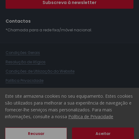
Subscreva à newsletter
Contactos
*Chamada para a rede fixa/móvel nacional.
Condições Gerais
Resolução de litígios
Condições de Utilização do Website
Política Privacidade
Livro Reclamações
Este site armazena cookies no seu equipamento. Estes cookies
Canal de Denúncias
são utilizados para melhorar a sua experiência de navegação e
fornecer-lhe serviços mais personalizados. Para mais
© 2026 ERA Portugal
informações, consulte a nossa
Política de Privacidade
Recusar
Aceitar