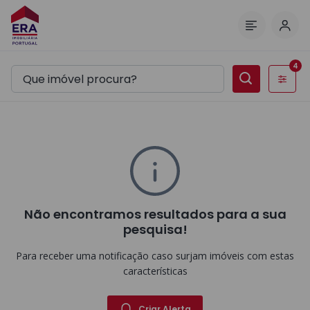
Inic
Menu
4
Filtros
Não encontramos resultados para a sua
pesquisa!
Para receber uma notificação caso surjam imóveis com estas
características
Criar Alerta