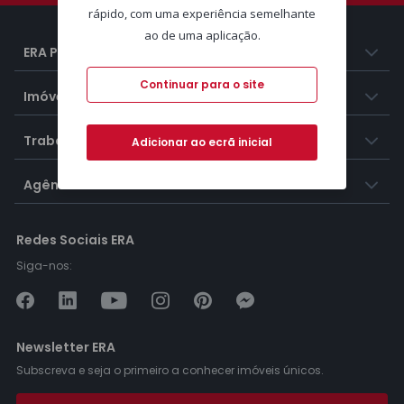
rápido, com uma experiência semelhante
ao de uma aplicação.
ERA Portugal
Continuar para o site
Imóveis
Trabalhar na ERA
Adicionar ao ecrã inicial
Agências ERA
Redes Sociais ERA
Siga-nos:
Newsletter ERA
Subscreva e seja o primeiro a conhecer imóveis únicos.