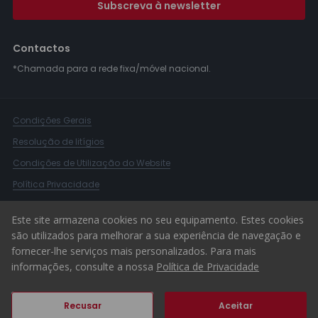
Subscreva à newsletter
Contactos
*Chamada para a rede fixa/móvel nacional.
Condições Gerais
Resolução de litígios
Condições de Utilização do Website
Política Privacidade
Livro Reclamações
Este site armazena cookies no seu equipamento. Estes cookies
Canal de Denúncias
são utilizados para melhorar a sua experiência de navegação e
fornecer-lhe serviços mais personalizados. Para mais
© 2026 ERA Portugal
informações, consulte a nossa
Política de Privacidade
Recusar
Aceitar