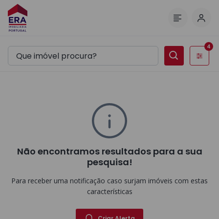
Inic
Menu
4
Filtros
Não encontramos resultados para a sua
pesquisa!
Para receber uma notificação caso surjam imóveis com estas
características
Criar Alerta