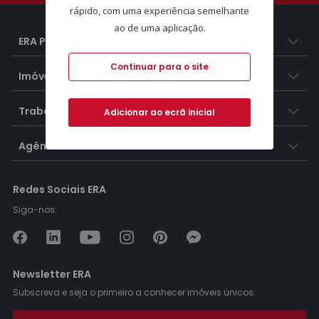
rápido, com uma experiência semelhante
ao de uma aplicação.
ERA Portugal
Continuar para o site
Imóveis
Trabalhar na ERA
Adicionar ao ecrã inicial
Agências ERA
Redes Sociais ERA
Siga-nos:
Newsletter ERA
Subscreva e seja o primeiro a conhecer imóveis únicos.