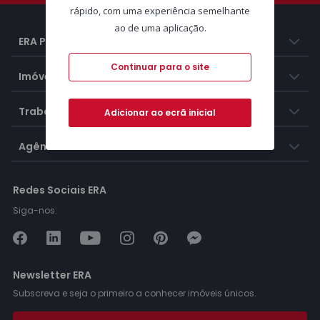
rápido, com uma experiência semelhante
ao de uma aplicação.
ERA Portugal
Continuar para o site
Imóveis
Trabalhar na ERA
Adicionar ao ecrã inicial
Agências ERA
Redes Sociais ERA
Siga-nos:
Newsletter ERA
Subscreva e seja o primeiro a conhecer imóveis únicos.