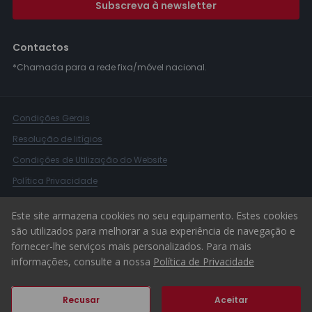
Subscreva à newsletter
Contactos
*Chamada para a rede fixa/móvel nacional.
Condições Gerais
Resolução de litígios
Condições de Utilização do Website
Política Privacidade
Livro Reclamações
Este site armazena cookies no seu equipamento. Estes cookies
Canal de Denúncias
são utilizados para melhorar a sua experiência de navegação e
fornecer-lhe serviços mais personalizados. Para mais
© 2026 ERA Portugal
informações, consulte a nossa
Política de Privacidade
Recusar
Aceitar