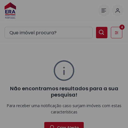
Inic
Menu
4
Filtros
Não encontramos resultados para a sua
pesquisa!
Para receber uma notificação caso surjam imóveis com estas
características
Criar Alerta