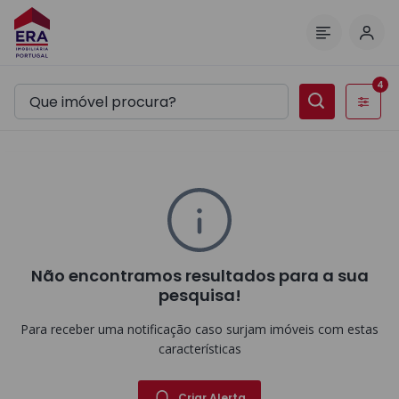
Inic
Menu
4
Filtros
Não encontramos resultados para a sua
pesquisa!
Para receber uma notificação caso surjam imóveis com estas
características
Criar Alerta