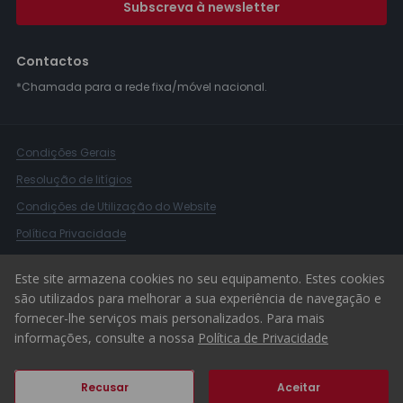
Subscreva à newsletter
Contactos
*Chamada para a rede fixa/móvel nacional.
Condições Gerais
Resolução de litígios
Condições de Utilização do Website
Política Privacidade
Livro Reclamações
Este site armazena cookies no seu equipamento. Estes cookies
Canal de Denúncias
são utilizados para melhorar a sua experiência de navegação e
fornecer-lhe serviços mais personalizados. Para mais
© 2026 ERA Portugal
informações, consulte a nossa
Política de Privacidade
Recusar
Aceitar