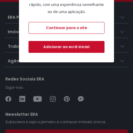
rápido, com uma experiência semelhante
ao de uma aplicação.
ERA Portugal
Continuar para o site
Imóveis
Trabalhar na ERA
Adicionar ao ecrã inicial
Agências ERA
Redes Sociais ERA
Siga-nos:
Newsletter ERA
Subscreva e seja o primeiro a conhecer imóveis únicos.