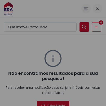
Inic
Menu
4
Filtros
Não encontramos resultados para a sua
pesquisa!
Para receber uma notificação caso surjam imóveis com estas
características
Criar Alerta