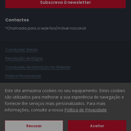
Subscreva à newsletter
Contactos
*Chamada para a rede fixa/móvel nacional.
Condições Gerais
Resolução de litígios
Condições de Utilização do Website
Política Privacidade
Livro Reclamações
Este site armazena cookies no seu equipamento. Estes cookies
Canal de Denúncias
são utilizados para melhorar a sua experiência de navegação e
fornecer-lhe serviços mais personalizados. Para mais
© 2026 ERA Portugal
informações, consulte a nossa
Política de Privacidade
Recusar
Aceitar