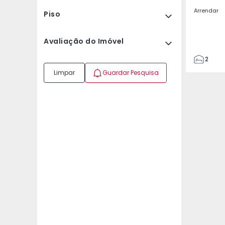
Arrendar
Piso
Avaliação do Imóvel
2
2
Limpar
Guardar Pesquisa
67
109
2
5