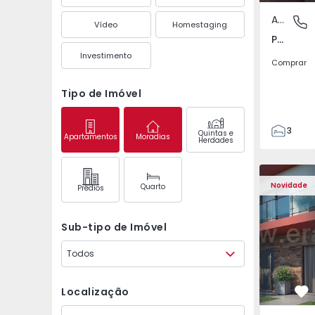
Apartamento
Pedrouç
Vídeo
Homestaging
Pedrouços, Porto
Investimento
Comprar
Tipo de Imóvel
3
Quintas e
Apartamentos
Moradias
Herdades
1
105
122
Novidade
Quarto
Prédios
1
-1
Sub-tipo de Imóvel
Todos
Localização
Fa