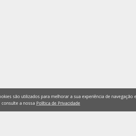
okies são utilizados para melhorar a sua experiência de navegação e
, consulte a nossa
Política de Privacidade
1
2
3
4
5
...
1076
Anterior
Seguint