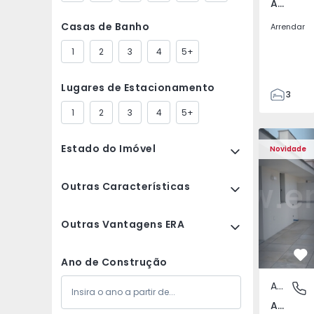
Av. Boavista, Porto
Casas de Banho
Arrendar
1
2
3
4
5+
Lugares de Estacionamento
3
2
1
2
3
4
5+
132
Apartamento T2 Porto,
Apartament
142
Estado do Imóvel
Novidade
2
3
Outras Características
Outras Vantagens ERA
Fa
Ano de Construção
Apartamento
Av. Boav
Av. Boavista, Porto