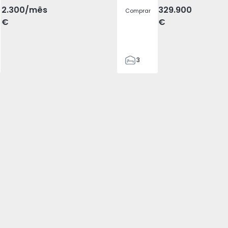
2.300
/mês
329.900
Comprar
€
€
3
2
305
305
2