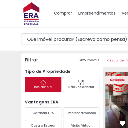
Mapa
Comprar
Empreendimentos
Ve
Filtrar
16125
imóveis
Esconder fi
Tipo de Propriedade
Apartamento T3 Maia,
Apartament
Novidade
Residencial
Não Residencial
Vantagens ERA
Garantia ERA
Empreendimentos
Casa a Estrear
Visita Virtual
Fa