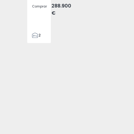
288.900
Comprar
€
2
2
305
305
2