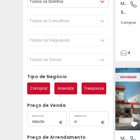
Todos os Distritos
Moradia Geminada
São Joã
São João das Lampas e Terrugem, Lisboa
Todos os Concelhos
Comprar
Todas as Freguesias
4
Todas as Zonas
3
135
Moradia Geminada T4 
Moradia G
193
Tipo de Negócio
Novidade
240
Comprar
Arrendar
Trespasse
2
Preço de Venda
Mínimo
Máximo
Fa
Preço de Arrendamento
Moradia Geminada
São Joã