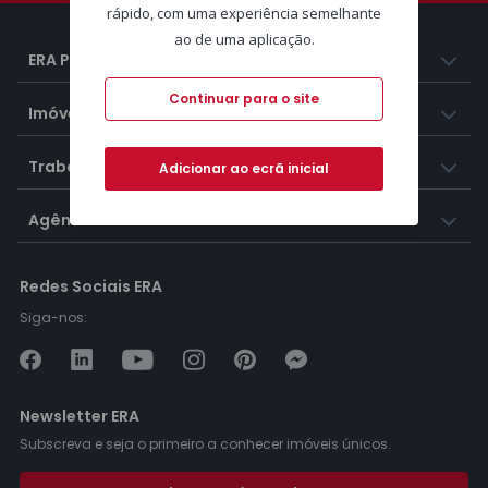
rápido, com uma experiência semelhante
ao de uma aplicação.
ERA Portugal
Continuar para o site
Imóveis
Trabalhar na ERA
Adicionar ao ecrã inicial
Agências ERA
Redes Sociais ERA
Siga-nos:
Newsletter ERA
Subscreva e seja o primeiro a conhecer imóveis únicos.