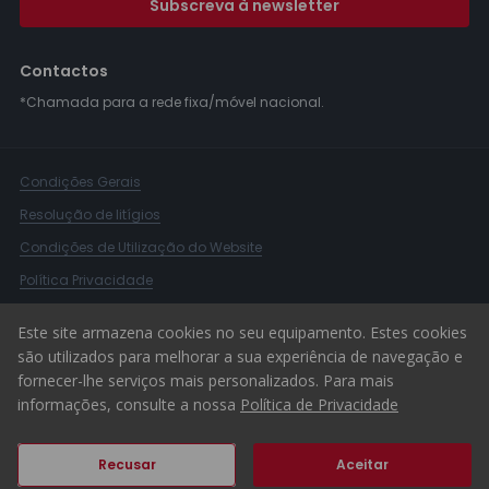
Subscreva à newsletter
Contactos
*Chamada para a rede fixa/móvel nacional.
Condições Gerais
Resolução de litígios
Condições de Utilização do Website
Política Privacidade
Livro Reclamações
Este site armazena cookies no seu equipamento. Estes cookies
Canal de Denúncias
são utilizados para melhorar a sua experiência de navegação e
fornecer-lhe serviços mais personalizados. Para mais
© 2026 ERA Portugal
informações, consulte a nossa
Política de Privacidade
Recusar
Aceitar