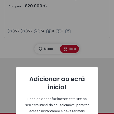
820.000 €
Comprar
222
222
74
0
3
Mapa
Lista
Homepage
Adicionar ao ecrã
inicial
Pode adicionar facilmente este site ao
seu ecrã inicial do seu telemóvel para ter
acesso instantâneo e navegar mais