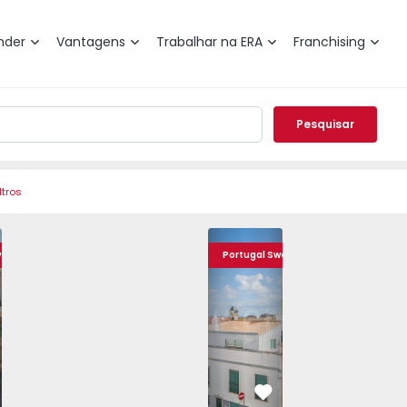
nder
Vantagens
Trabalhar na ERA
Franchising
Pesquisar
ltros
- 1487411 - 11
os, Centro - 1487411 - 8
Prédio Lagos, Centro - 1487411 - 5
Prédio Lagos, Centro - 1487411 - 4
Prédio Lagos, Centro - 1451469 - 20
Prédio Lagos, Centro - 1487411 - 2
Vista 2º andar
Prédio Lagos, Centro - 148
T2 Open Space
Prédio Lagos, C
Cozinh
Prédi
weet Home
Portugal Sweet Home
vorito
Favorito