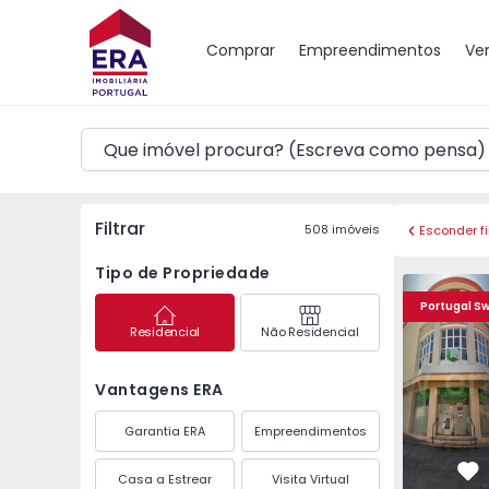
Mapa
Comprar
Empreendimentos
Ve
Filtrar
508
imóveis
Esconder fi
Tipo de Propriedade
Prédio Lagos, Centro 
Prédio Lag
Portugal S
Residencial
Não Residencial
Vantagens ERA
Garantia ERA
Empreendimentos
Casa a Estrear
Visita Virtual
Fa