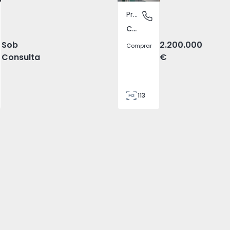
Prédio
 Lagos
Centro, Lagos
Centro, Lagos
Sob
2.200.000
Comprar
Consulta
€
113
127
8
3