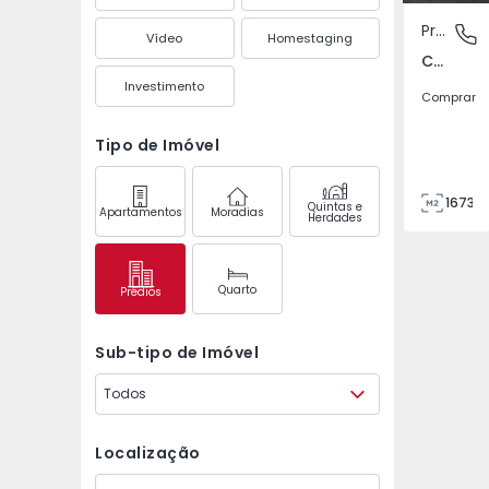
Prédio
Centro,
Vídeo
Homestaging
Centro, Lagos
Investimento
Comprar
Tipo de Imóvel
1673
Quintas e
Apartamentos
Moradias
Herdades
1673
780
0
Quarto
Prédios
5
Sub-tipo de Imóvel
Todos
Localização