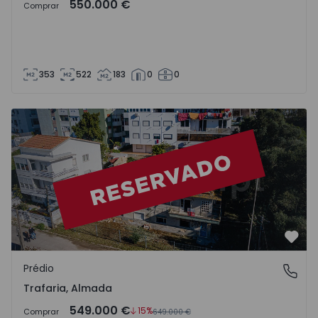
550.000 €
Comprar
353
522
183
0
0
Prédio T20 Almada, Trafaria - 1458884 - 1
Favo
Prédio
Trafaria, Almada
Trafaria, Almada
549.000 €
15%
Comprar
649.000 €