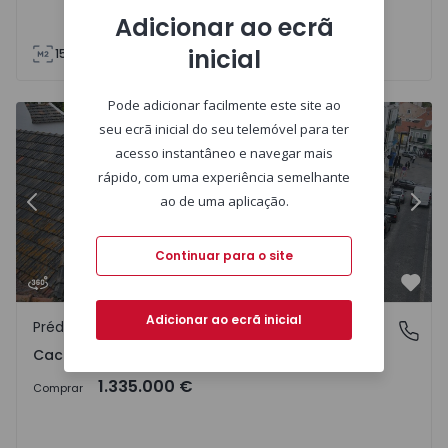
Adicionar ao ecrã
inicial
155
186
65
0
0
Pode adicionar facilmente este site ao
Prédio Almada, Cacilhas - 1158954 - 1
Pr
seu ecrã inicial do seu telemóvel para ter
acesso instantâneo e navegar mais
rápido, com uma experiência semelhante
ao de uma aplicação.
Anterior
Segu
Continuar para o site
Favo
Adicionar ao ecrã inicial
Prédio
Cacilhas, Almada
Cacilhas, Almada
1.335.000 €
Comprar