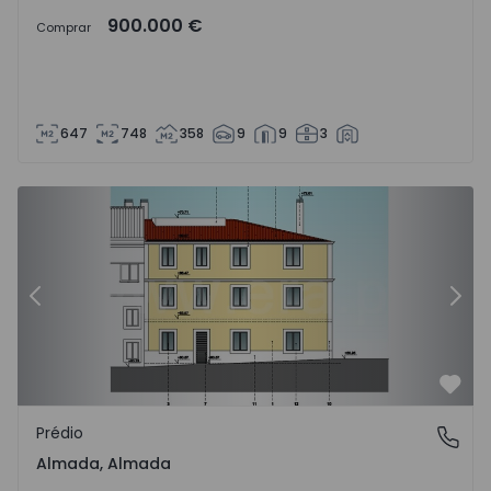
900.000 €
Comprar
647
748
358
9
9
3
Prédio Almada, Almada - 1467926 - 5
Pr
Anterior
Segu
Favo
Prédio
Almada, Almada
Almada, Almada