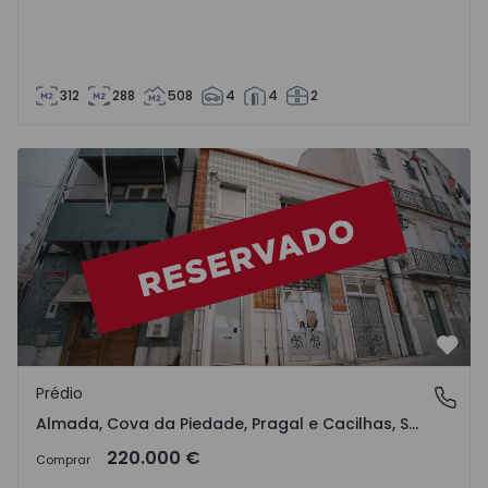
312
288
508
4
4
2
Prédio Almada, Almada, Cova da Piedade, Pragal e Cacilhas
Favo
Prédio
Almada, Cova da Piedade, Pragal e Cacilhas, Setúbal
Almada, Cova da Piedade, Pragal e Cacilhas, Setúbal
220.000 €
Comprar