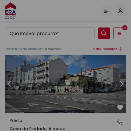
Inic
Menu
4
Filtros
Resultado de pesquisa
:
8
imóveis
Mais Recentes
 13
Prédio Almada, Cova da Piedade - 1529388 - 7
Pr
Anterior
Segu
Favo
Prédio
Cova da Piedade, Almada
Cova da Piedade, Almada