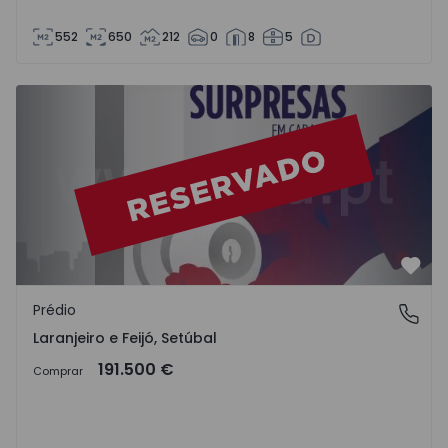
552
650
212
0
8
5
Prédio Almada, Laranjeiro e Feijó - 764684 - 1
Favo
Prédio
Laranjeiro e Feijó, Setúbal
Laranjeiro e Feijó, Setúbal
191.500 €
Comprar