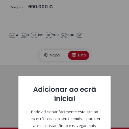
690.000 €
Comprar
4
3
195
200
500
Mapa
Lista
Homepage
Adicionar ao ecrã
inicial
Pode adicionar facilmente este site ao
seu ecrã inicial do seu telemóvel para ter
acesso instantâneo e navegar mais