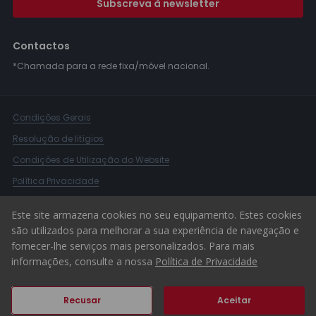
Subscreva à newsletter
Contactos
*Chamada para a rede fixa/móvel nacional.
Condições Gerais
Resolução de litígios
Condições de Utilização do Website
Política Privacidade
Livro Reclamações
Este site armazena cookies no seu equipamento. Estes cookies
Canal de Denúncias
são utilizados para melhorar a sua experiência de navegação e
fornecer-lhe serviços mais personalizados. Para mais
© 2026 ERA Portugal
informações, consulte a nossa
Política de Privacidade
Recusar
Aceitar