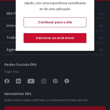
rápido, com uma experiência semelhante
ao de uma aplicação.
ERA Portugal
Continuar para o site
Imóveis
Trabalhar na ERA
Adicionar ao ecrã inicial
Agências ERA
Redes Sociais ERA
Siga-nos:
Newsletter ERA
Subscreva e seja o primeiro a conhecer imóveis únicos.