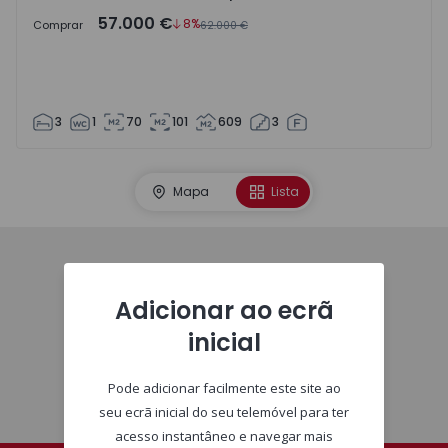
57.000 €
8%
Comprar
62.000 €
3
1
70
101
609
3
Mapa
Lista
Homepage
Adicionar ao ecrã
inicial
Pode adicionar facilmente este site ao
seu ecrã inicial do seu telemóvel para ter
acesso instantâneo e navegar mais