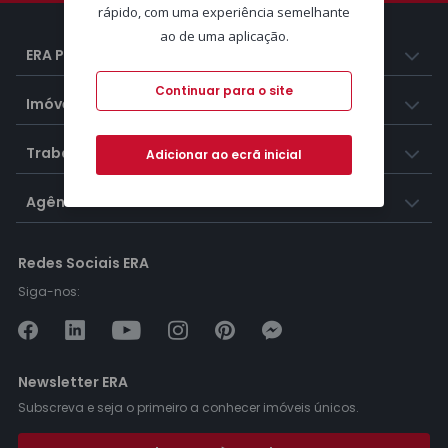
rápido, com uma experiência semelhante
ao de uma aplicação.
ERA Portugal
Continuar para o site
Imóveis
Trabalhar na ERA
Adicionar ao ecrã inicial
Agências ERA
Redes Sociais ERA
Siga-nos:
Newsletter ERA
Subscreva e seja o primeiro a conhecer imóveis únicos.