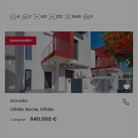
4
2
143
223
2840
3
Moradia T4 Olhão, Olhão Norte - 1553923 - 24
Mo
Garantia ERA
Anterior
Segu
Favo
Moradia
Olhão Norte, Olhão
Olhão Norte, Olhão
640.000 €
Comprar