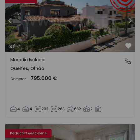
Anterior
Segu
Favo
Moradia Isolada
Quelfes, Olhão
Quelfes, Olhão
795.000 €
Comprar
4
4
203
268
682
2
Moradia T4 Olhão, Olhão Centro - 1541057 - 21
Mo
Portugal Sweet Home