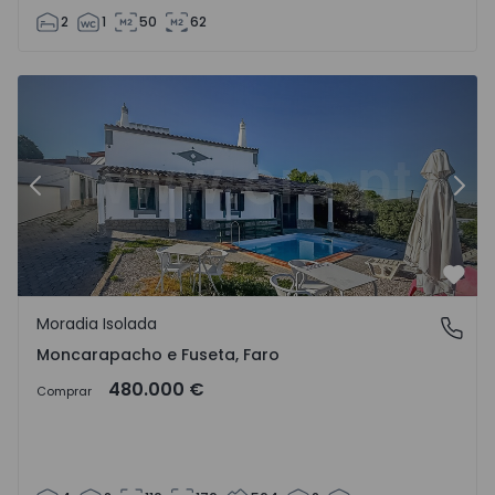
2
1
50
62
1548479 - 16
Moradia Isolada T4 Olhão, Moncarapacho e Fuseta - 1548
Mo
Anterior
Segu
Favo
Moradia Isolada
Moncarapacho e Fuseta, Faro
Moncarapacho e Fuseta, Faro
480.000 €
Comprar