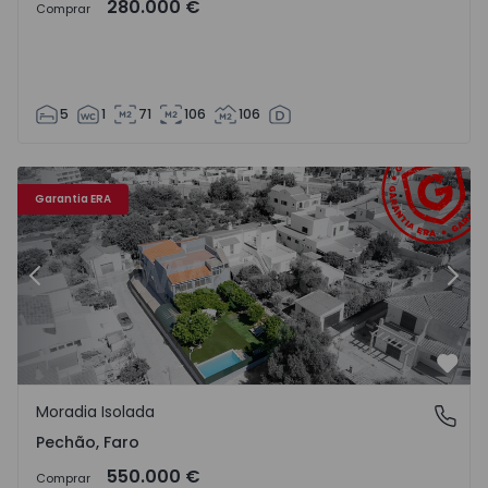
280.000 €
Comprar
5
1
71
106
106
66 - 64
Moradia Isolada T3 com Jardim Olhão, Pechão - 1560666 -
Mo
Garantia ERA
Anterior
Segu
Favo
Moradia Isolada
Pechão, Faro
Pechão, Faro
550.000 €
Comprar