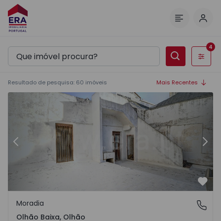
Inic
Menu
4
Filtros
Resultado de pesquisa
:
60
imóveis
Mais Recentes
Moradia T5 Olhão, Olhão Baixa - 1566627 - 3
Mo
Anterior
Segu
Favo
Moradia
Olhão Baixa, Olhão
Olhão Baixa, Olhão