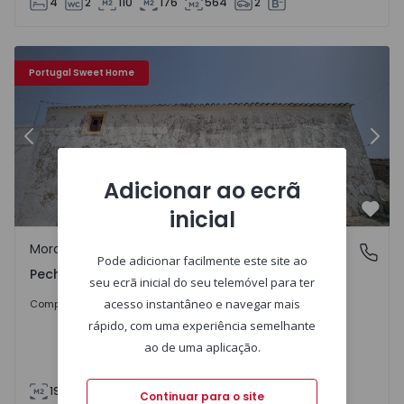
4
2
110
176
564
2
Moradia Olhão, Pechão - 1548493 - 25
Mo
Portugal Sweet Home
Anterior
Segu
Adicionar ao ecrã
inicial
Favo
Moradia
Pechão, Faro
Pode adicionar facilmente este site ao
Pechão, Faro
seu ecrã inicial do seu telemóvel para ter
220.000 €
acesso instantâneo e navegar mais
Comprar
rápido, com uma experiência semelhante
ao de uma aplicação.
198
1294
Continuar para o site