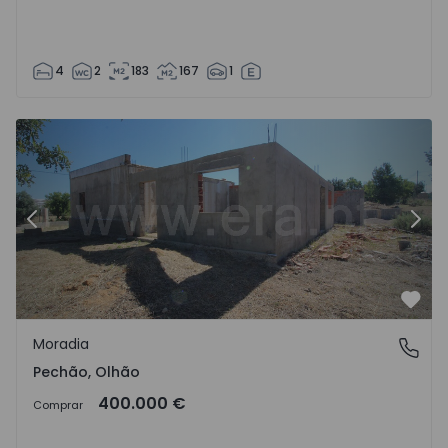
4
2
183
167
1
Moradia T4 Olhão, Pechão - 1558483 - 1
Mo
Anterior
Segu
Favo
Moradia
Pechão, Olhão
Pechão, Olhão
400.000 €
Comprar