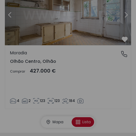
Anterior
Segu
Favo
Moradia
Olhão Centro, Olhão
Olhão Centro, Olhão
427.000 €
Comprar
4
2
123
123
184
Mapa
Lista