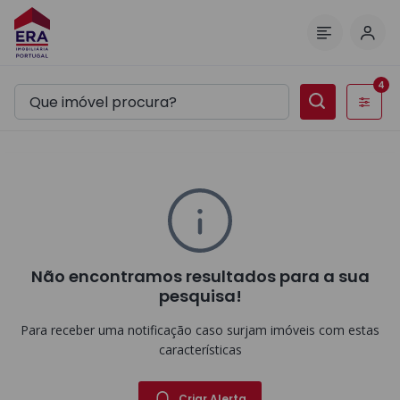
Inic
Menu
4
Filtros
Não encontramos resultados para a sua
pesquisa!
Para receber uma notificação caso surjam imóveis com estas
características
Criar Alerta