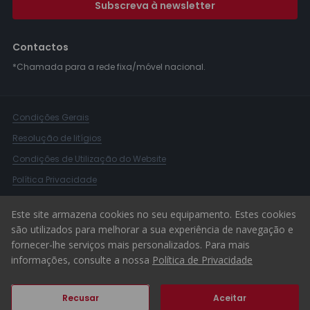
Subscreva à newsletter
Contactos
*Chamada para a rede fixa/móvel nacional.
Condições Gerais
Resolução de litígios
Condições de Utilização do Website
Política Privacidade
Livro Reclamações
Este site armazena cookies no seu equipamento. Estes cookies
Canal de Denúncias
são utilizados para melhorar a sua experiência de navegação e
fornecer-lhe serviços mais personalizados. Para mais
© 2026 ERA Portugal
informações, consulte a nossa
Política de Privacidade
Recusar
Aceitar