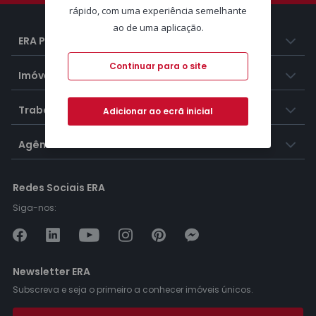
rápido, com uma experiência semelhante
ao de uma aplicação.
ERA Portugal
Continuar para o site
Imóveis
Trabalhar na ERA
Adicionar ao ecrã inicial
Agências ERA
Redes Sociais ERA
Siga-nos:
Newsletter ERA
Subscreva e seja o primeiro a conhecer imóveis únicos.