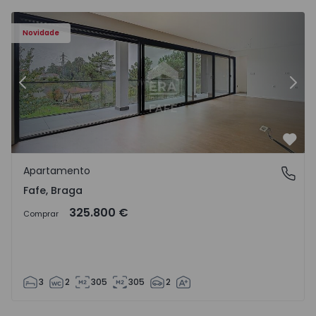
Novidade
Anterior
Segu
Favo
Apartamento
Fafe, Braga
Fafe, Braga
325.800 €
Comprar
3
2
305
305
2