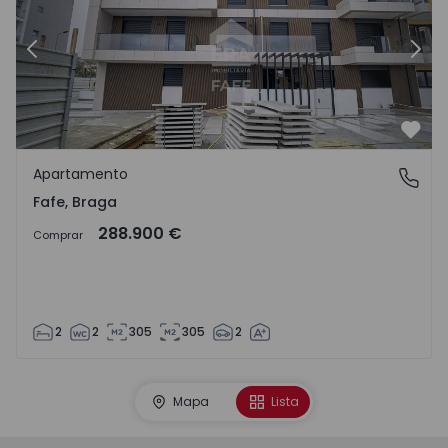
Anterior
Segu
Favo
Apartamento
Fafe, Braga
Fafe, Braga
288.900 €
Comprar
2
2
305
305
2
Mapa
Lista