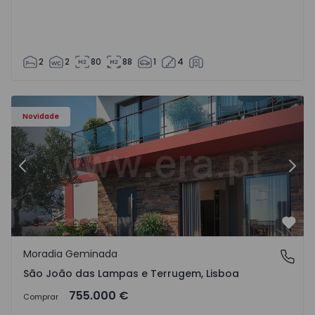
2
2
80
88
1
4
Novidade
Anterior
Segu
Favo
Moradia Geminada
São João das Lampas e Terrugem, Lisboa
São João das Lampas e Terrugem, Lisboa
755.000 €
Comprar