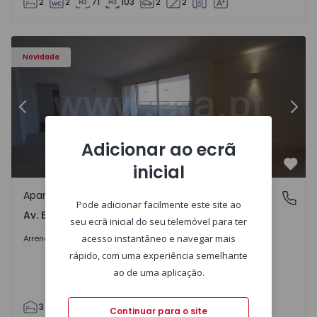
2
2
71
103
2
2
Apartamento T3 Porto, Av. Boavista - 1575472 - 5
Ap
Novidade
Anterior
Segu
Adicionar ao ecrã
inicial
Favo
Apartamento
Av. Boavista, Porto
Pode adicionar facilmente este site ao
Av. Boavista, Porto
seu ecrã inicial do seu telemóvel para ter
2.300 €
/mês
acesso instantâneo e navegar mais
Arrendar
rápido, com uma experiência semelhante
ao de uma aplicação.
3
2
132
142
2
4
Continuar para o site