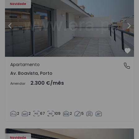
Novidade
Anterior
Segu
Favo
Apartamento
Av. Boavista, Porto
Av. Boavista, Porto
2.300 €
/mês
Arrendar
2
2
67
109
2
5
Novidade