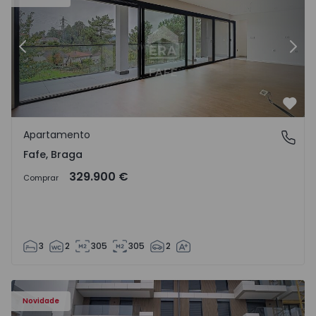
Anterior
Segu
Favo
Apartamento
Fafe, Braga
Fafe, Braga
329.900 €
Comprar
3
2
305
305
2
Novidade