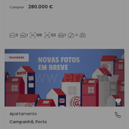
280.000 €
Comprar
3
1
105
122
1
-1
Apartamento T3 Porto, Campanhã - 1575504 - 1
Novidade
Favo
Apartamento
Campanhã, Porto
Campanhã, Porto