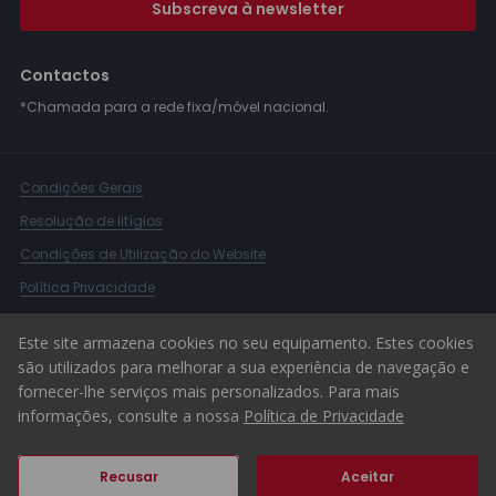
Subscreva à newsletter
Contactos
*Chamada para a rede fixa/móvel nacional.
Condições Gerais
Resolução de litígios
Condições de Utilização do Website
Política Privacidade
Livro Reclamações
Este site armazena cookies no seu equipamento. Estes cookies
Canal de Denúncias
são utilizados para melhorar a sua experiência de navegação e
fornecer-lhe serviços mais personalizados. Para mais
© 2026 ERA Portugal
informações, consulte a nossa
Política de Privacidade
Recusar
Aceitar