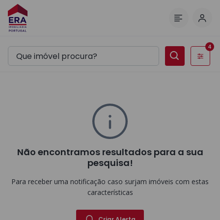
Inic
Menu
4
Filtros
Não encontramos resultados para a sua
pesquisa!
Para receber uma notificação caso surjam imóveis com estas
características
Criar Alerta