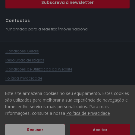
Subscreva à newsletter
Contactos
*Chamada para a rede fixa/móvel nacional.
Condições Gerais
Resolução de litígios
Condições de Utilização do Website
Política Privacidade
Livro Reclamações
Este site armazena cookies no seu equipamento. Estes cookies
Canal de Denúncias
são utilizados para melhorar a sua experiência de navegação e
fornecer-lhe serviços mais personalizados. Para mais
© 2026 ERA Portugal
informações, consulte a nossa
Política de Privacidade
Recusar
Aceitar