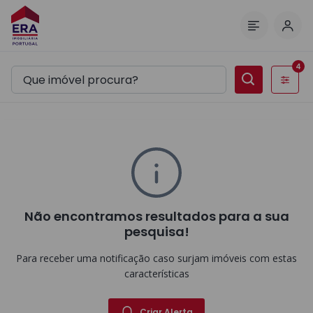
Inic
Menu
4
Filtros
Não encontramos resultados para a sua
pesquisa!
Para receber uma notificação caso surjam imóveis com estas
características
Criar Alerta