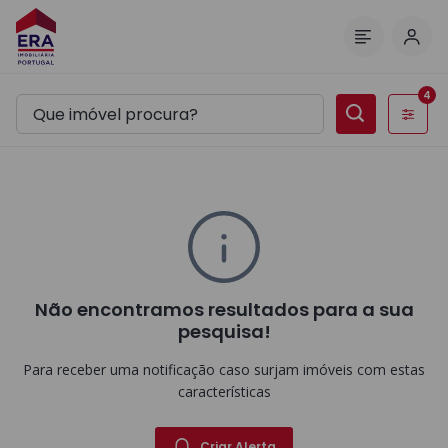
Inic
Menu
4
Filtros
Não encontramos resultados para a sua
pesquisa!
Para receber uma notificação caso surjam imóveis com estas
características
Criar Alerta