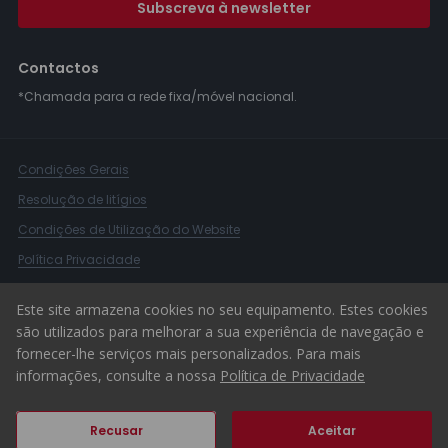
Subscreva à newsletter
Contactos
*Chamada para a rede fixa/móvel nacional.
Condições Gerais
Resolução de litígios
Condições de Utilização do Website
Política Privacidade
Livro Reclamações
Este site armazena cookies no seu equipamento. Estes cookies
Canal de Denúncias
são utilizados para melhorar a sua experiência de navegação e
fornecer-lhe serviços mais personalizados. Para mais
© 2026 ERA Portugal
informações, consulte a nossa
Política de Privacidade
Recusar
Aceitar