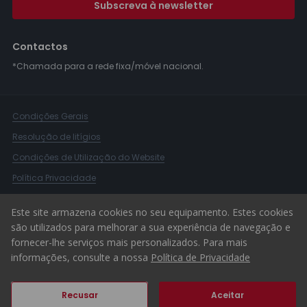
Subscreva à newsletter
Contactos
*Chamada para a rede fixa/móvel nacional.
Condições Gerais
Resolução de litígios
Condições de Utilização do Website
Política Privacidade
Livro Reclamações
Este site armazena cookies no seu equipamento. Estes cookies
Canal de Denúncias
são utilizados para melhorar a sua experiência de navegação e
fornecer-lhe serviços mais personalizados. Para mais
© 2026 ERA Portugal
informações, consulte a nossa
Política de Privacidade
Recusar
Aceitar