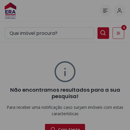
Inic
Menu
4
Filtros
Não encontramos resultados para a sua
pesquisa!
Para receber uma notificação caso surjam imóveis com estas
características
Criar Alerta