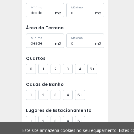
Mínimo
Máximo
m2
m2
Área do Terreno
Mínimo
Máximo
m2
m2
Quartos
0
1
2
3
4
5+
Casas de Banho
1
2
3
4
5+
Lugares de Estacionamento
1
2
3
4
5+
Este site armazena cookies no seu equipamento. Estes co