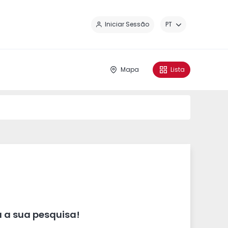
Fe
Iniciar Sessão
PT
Mapa
Lista
 a sua pesquisa!