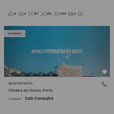
4
4
187
382
1493
2
Apartamento T3 Vila Nova de Gaia, Oliveira do Douro - 15
Novidade
Favo
Apartamento
Oliveira do Douro, Porto
Oliveira do Douro, Porto
Sob Consulta
Comprar