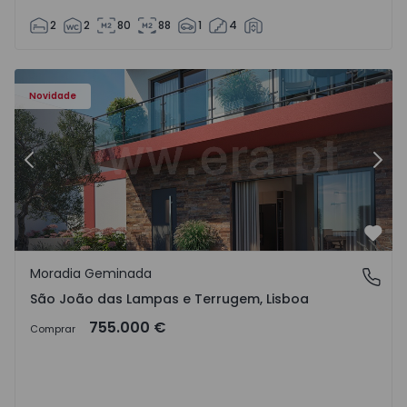
2
2
80
88
1
4
Novidade
Anterior
Segu
Favo
Moradia Geminada
São João das Lampas e Terrugem, Lisboa
São João das Lampas e Terrugem, Lisboa
755.000 €
Comprar