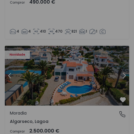
490.000 €
Comprar
4
4
410
470
821
1
1
Moradia T6 Lagoa, Algarseco - 1523918 - 51
Mo
Novidade
Anterior
Segu
Favo
Moradia
Algarseco, Lagoa
Algarseco, Lagoa
2.500.000 €
Comprar