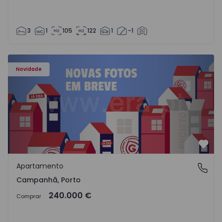
3
1
105
122
1
-1
Apartamento T3 Porto, Campanhã - 1575504 - 1
Novidade
Favo
Apartamento
Campanhã, Porto
Campanhã, Porto
240.000 €
Comprar