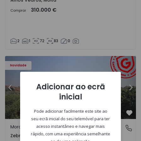
Alhos Vedros, Moita
310.000 €
Comprar
2
1
72
83
0
ra - 1566201 - 43
Moradia em Banda T4 Idanha-a-Nova, Zebreira e Segura -
Mo
Novidade
Adicionar ao ecrã
Anterior
Segu
inicial
Pode adicionar facilmente este site ao
Favo
seu ecrã inicial do seu telemóvel para ter
acesso instantâneo e navegar mais
Moradia em Banda
Zebreira e Segura, Castelo Branco
rápido, com uma experiência semelhante
Zebreira e Segura, Castelo Branco