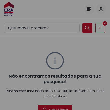
Inic
Menu
4
Filtros
Não encontramos resultados para a sua
pesquisa!
Para receber uma notificação caso surjam imóveis com estas
características
Criar Alerta