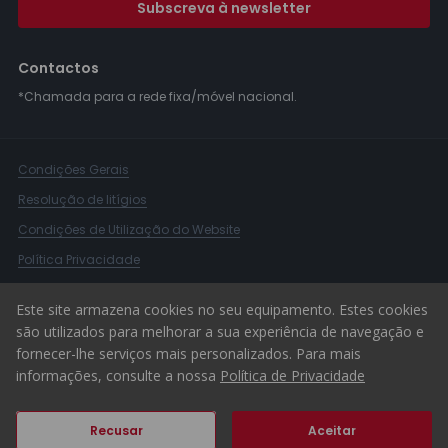
Subscreva à newsletter
Contactos
*Chamada para a rede fixa/móvel nacional.
Condições Gerais
Resolução de litígios
Condições de Utilização do Website
Política Privacidade
Livro Reclamações
Este site armazena cookies no seu equipamento. Estes cookies
Canal de Denúncias
são utilizados para melhorar a sua experiência de navegação e
fornecer-lhe serviços mais personalizados. Para mais
© 2026 ERA Portugal
informações, consulte a nossa
Política de Privacidade
Recusar
Aceitar