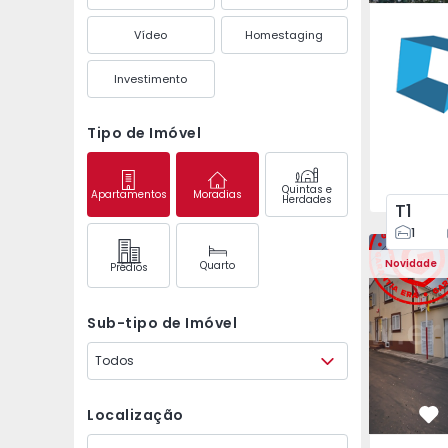
Águas S
Vídeo
Homestaging
Investimento
Tipo de Imóvel
Quintas e
Apartamentos
Moradias
Herdades
T1
1
Moradia T2 Ponta Del
Moradia T2
Novidade
Quarto
Prédios
Sub-tipo de Imóvel
Todos
Localização
Fa