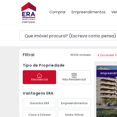
Mapa
Comprar
Empreendimentos
Ve
Filtrar
16106
imóveis
Esconder fi
Tipo de Propriedade
Fachada PLENO JARDIM - 4
Fachada P
Empreendi
Residencial
Não Residencial
Vantagens ERA
Garantia ERA
Empreendimentos
Casa a Estrear
Visita Virtual