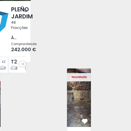
PLENO
antas, Porto
JARDIM
48
Fracções
Águas Santas, Porto
Comprar
desde
242.000 €
T2
T2
T3
x
2
x
30
x
6
x
10
1
2
2
2
1
3
2
gada, Santa Bárbara - 1575125 - 13
 Ponta Delgada, Santa Bárbara - 1575125 - 1
Moradia T2 Ponta Delgada, Santa Bárbara - 1575125 - 2
Moradia T2 Ponta Delgada, Santa Bárbara - 1575
Moradia T2 Ponta Delgada, Santa Bár
Moradia Vila Real, São Tomé d
Moradia T2 Ponta Delgada,
Moradia T2 Pont
Morad
Novidade
vorito
Favorito