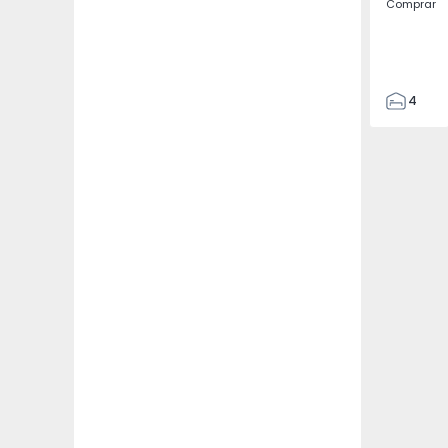
Comprar
4
4
187
382
1493
2