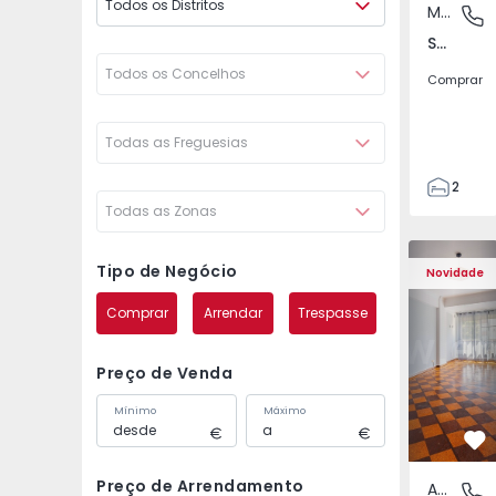
Todos os Distritos
Moradia
Santa Bá
Santa Bárbara, Ilha de São Miguel
Todos os Concelhos
Comprar
Todas as Freguesias
2
Todas as Zonas
1
110
Apartamento T5 Lisboa
Apartament
120
Tipo de Negócio
Novidade
280
Comprar
Arrendar
Trespasse
1
2
Preço de Venda
Mínimo
Máximo
Fa
Preço de Arrendamento
Apartamento
Olivais,