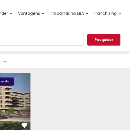
nder
Vantagens
Trabalhar na ERA
Franchising
Pesquisar
ltros
LENO JARDIM - 3
Fachada PLENO JARDIM - 2
Sala T1 PLENO JARDI
mento
Favorito