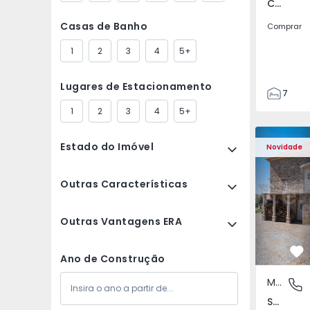
Currelos, Papízios e Sobral, Viseu
Casas de Banho
Comprar
1
2
3
4
5+
Lugares de Estacionamento
7
3
1
2
3
4
5+
122
Moradia T4 Sabugal, 
Moradia T4
186
Estado do Imóvel
Novidade
2673
1
Outras Características
Outras Vantagens ERA
Fa
Ano de Construção
Moradia
Souto, 
Souto, Guarda