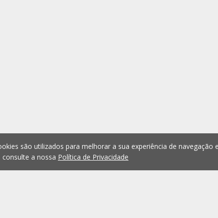
okies são utilizados para melhorar a sua experiência de navegação e
, consulte a nossa
Política de Privacidade
1
2
3
4
5
...
1074
Anterior
Seguint