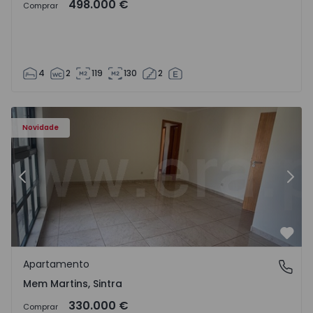
498.000 €
Comprar
4
2
119
130
2
8416 - 15
Apartamento T3 Sintra, Algueirão-Mem Martins - 1528416
Ap
Novidade
Anterior
Segu
Favo
Apartamento
Mem Martins, Sintra
Mem Martins, Sintra
330.000 €
Comprar