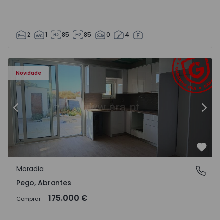
2
1
85
85
0
4
Moradia T2 Abrantes, Pego - 1575171 - 9
Mo
Novidade
Anterior
Segu
Favo
Moradia
Pego, Abrantes
Pego, Abrantes
175.000 €
Comprar