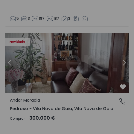
5
3
187
187
3
elo - 1575635 - 12
Andar Moradia T6 Vila Nova de Gaia, Pedroso e Seixezelo 
An
Novidade
Anterior
Segu
Favo
Andar Moradia
Pedroso - Vila Nova de Gaia, Vila Nova de Gaia
Pedroso - Vila Nova de Gaia, Vila Nova de Gaia
300.000 €
Comprar