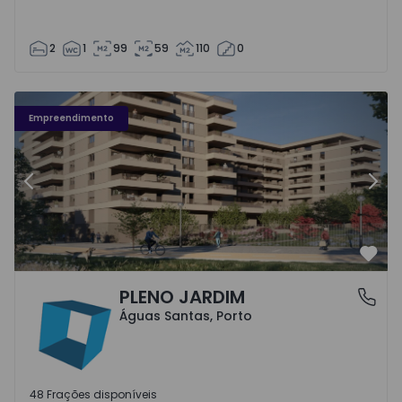
2
1
99
59
110
0
Fachada PLENO JARDIM - 3
Fa
Empreendimento
Anterior
Segu
Favo
PLENO JARDIM
Águas Santas, Porto
Águas Santas, Porto
48 Frações disponíveis