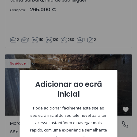
Santa Bárbara, Ilha de São Miguel
265.000 €
Comprar
2
1
110
120
280
1
2
Moradia Vila Real, São Tomé do Castelo e Justes - 1575189
Novidade
Adicionar ao ecrã
inicial
Pode adicionar facilmente este site ao
Favo
seu ecrã inicial do seu telemóvel para ter
acesso instantâneo e navegar mais
Moradia Rústica
São Tomé do Castelo e Justes, Vila Real
rápido, com uma experiência semelhante
São Tomé do Castelo e Justes, Vila Real