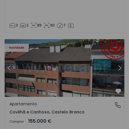
3
2
89
90
7
 - 18
Apartamento T2 Covilhã, Covilhã e Canhoso - 1497806 - 1
Ap
Novidade
Anterior
Segu
Favo
Apartamento
Covilhã e Canhoso, Castelo Branco
Covilhã e Canhoso, Castelo Branco
155.000 €
Comprar