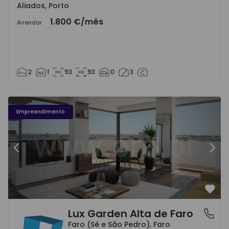
Aliados, Porto
1.800 €
/mês
Arrendar
2
1
93
93
0
3
Empreendimento
Anterior
Segu
Favo
Lux Garden Alta de Faro
Faro (Sé e São Pedro), Faro
Faro (Sé e São Pedro), Faro