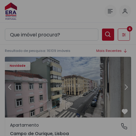
Inic
Menu
6
Filtros
Resultado de pesquisa
:
16109
imóveis
Mais Recentes
 - 1
Apartamento T2 Lisboa, Campo de Ourique - 1574913 - 2
Ap
Novidade
Anterior
Segu
Favo
Apartamento
Campo de Ourique, Lisboa
Campo de Ourique, Lisboa