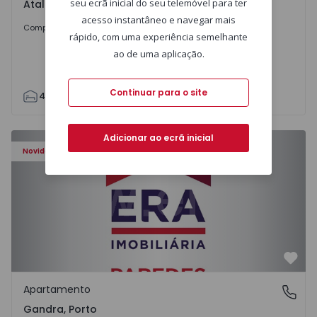
seu ecrã inicial do seu telemóvel para ter
Atalaia e Alto Estanqueiro-Jardia, Setúbal
acesso instantâneo e navegar mais
699.000 €
Comprar
rápido, com uma experiência semelhante
ao de uma aplicação.
Continuar para o site
4
2
110
295
7500
0
Apartamento T0 Paredes, Gandra - 1575265 - 1
Adicionar ao ecrã inicial
Novidade
Favo
Apartamento
Gandra, Porto
Gandra, Porto