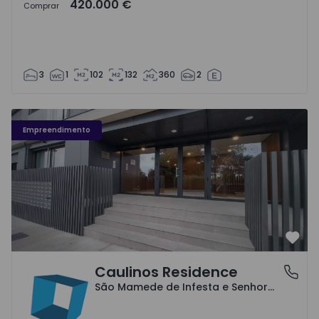
420.000 €
Comprar
3
1
102
132
360
2
Caulinos Residence - 1
Empreendimento
Favo
Caulinos Residence
São Mamede de Infesta e Senhora da Hora, Porto
São Mamede de Infesta e Senhora da Hora, Porto