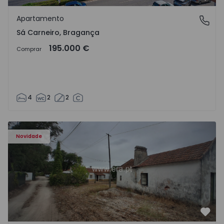
Favo
Apartamento
Sá Carneiro, Bragança
Sá Carneiro, Bragança
195.000 €
Comprar
4
2
2
Apartamento T3 Salvaterra de Magos, Marinhais - 157486
Novidade
Favo