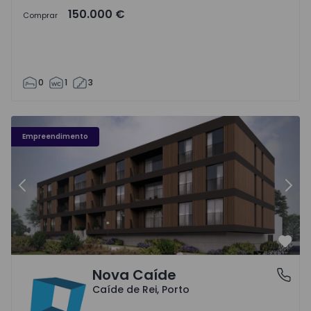
150.000 €
Comprar
0
1
3
Nova Caíde - 1
No
Empreendimento
Anterior
Segu
Favo
Nova Caíde
Caíde de Rei, Porto
Caíde de Rei, Porto