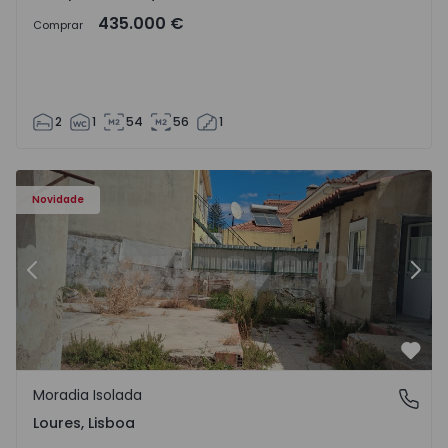
435.000 €
Comprar
2
1
54
56
1
Moradia Isolada T3 Loures - 1574853 - 19
Mo
Novidade
Anterior
Segu
Favo
Moradia Isolada
Loures, Lisboa
Loures, Lisboa