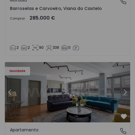
Moradia
Barroselas e Carvoeiro, Viana do Castelo
Barroselas e Carvoeiro, Viana do Castelo
285.000 €
Comprar
2
2
90
338
0
Apartamento T2 Porto, Aliados - 1574582 - 4
Ap
Novidade
Anterior
Segu
Favo
Apartamento
Aliados, Porto