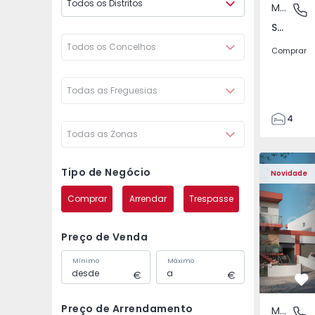
Todos os Distritos
Moradia Geminada
São Joã
São João das Lampas e Terrugem, Lisboa
Todos os Concelhos
Comprar
Todas as Freguesias
4
Todas as Zonas
3
135
Moradia Geminada T4 
Moradia G
193
Tipo de Negócio
Novidade
240
Comprar
Arrendar
Trespasse
2
Preço de Venda
Mínimo
Máximo
Fa
Preço de Arrendamento
Moradia Geminada
São Joã