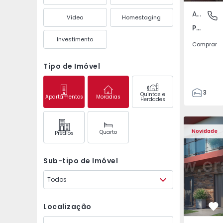
Apartamento
Pedrouç
Vídeo
Homestaging
Pedrouços, Porto
Investimento
Comprar
Tipo de Imóvel
3
Quintas e
Apartamentos
Moradias
Herdades
1
105
122
Novidade
Quarto
Prédios
1
-1
Sub-tipo de Imóvel
Todos
Localização
Fa