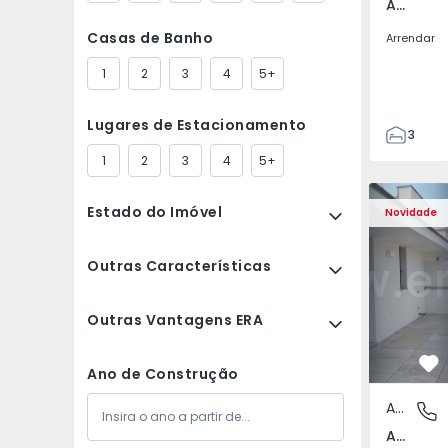
Av. Boavista, Porto
Casas de Banho
Arrendar
1
2
3
4
5+
Lugares de Estacionamento
3
2
1
2
3
4
5+
132
Apartamento T2 Porto,
Apartament
142
Estado do Imóvel
Novidade
2
3
Outras Características
Outras Vantagens ERA
Fa
Ano de Construção
Apartamento
Av. Boav
Av. Boavista, Porto