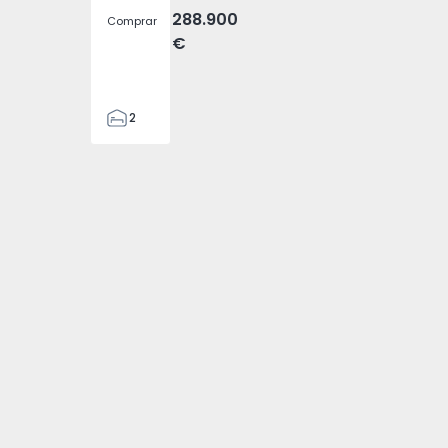
288.900
Comprar
€
2
2
305
305
2