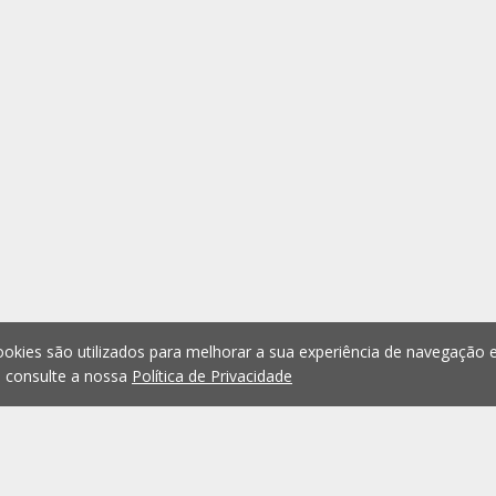
okies são utilizados para melhorar a sua experiência de navegação e
, consulte a nossa
Política de Privacidade
1
2
3
4
5
...
1076
Anterior
Seguint