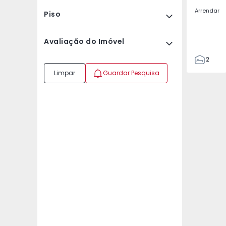
Arrendar
Piso
Avaliação do Imóvel
2
2
Limpar
Guardar Pesquisa
67
109
2
5