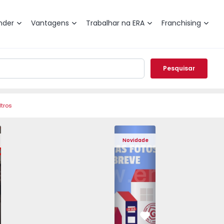
nder
Vantagens
Trabalhar na ERA
Franchising
Pesquisar
ltros
 Pedrouços - 1575536 - 7
o T3 Maia, Pedrouços - 1575536 - 9
Apartamento T3 Maia, Pedrouços - 1575536 - 8
Apartamento T3 Maia, Pedrouços - 1575536 - 12
Apartamento T3 Maia, Pedrouços - 15
Apartamento T3 Porto, Camp
Apartamento T3 Maia, Pedr
Apartamento T3 
Apar
Novidade
vorito
Favorito