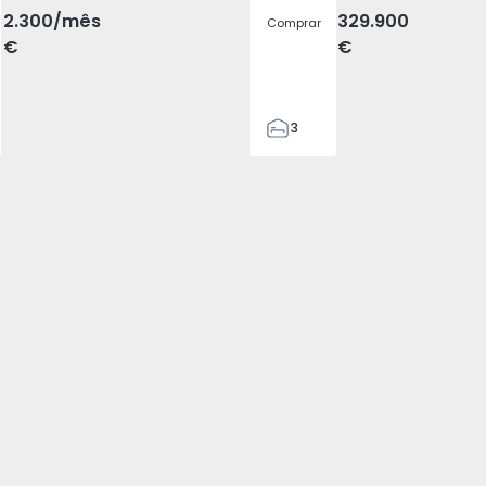
2.300
/mês
329.900
Comprar
€
€
3
2
305
305
2