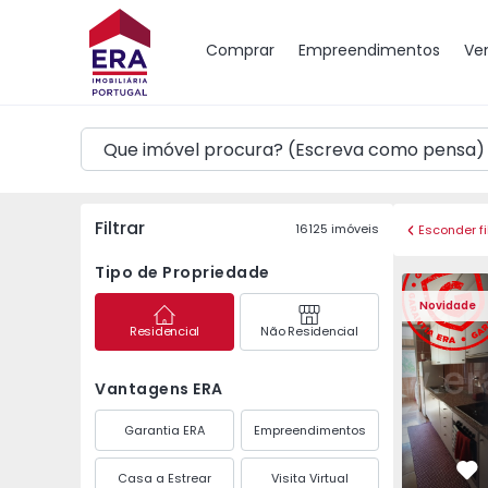
Mapa
Comprar
Empreendimentos
Ve
Filtrar
16125
imóveis
Esconder fi
Tipo de Propriedade
Apartamento T3 Maia,
Apartament
Novidade
Residencial
Não Residencial
Vantagens ERA
Garantia ERA
Empreendimentos
Casa a Estrear
Visita Virtual
Fa