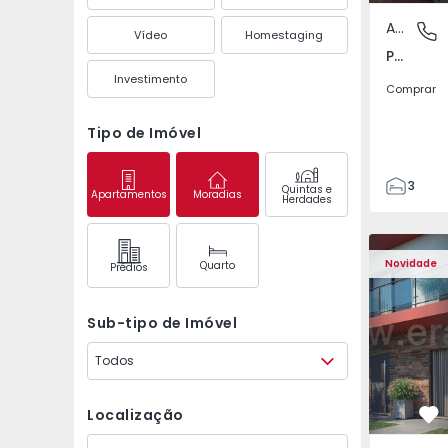
Apartamento
Pedrouç
Vídeo
Homestaging
Pedrouços, Porto
Investimento
Comprar
Tipo de Imóvel
3
Quintas e
Apartamentos
Moradias
Herdades
1
105
122
Novidade
Quarto
Prédios
1
-1
Sub-tipo de Imóvel
Todos
Localização
Fa