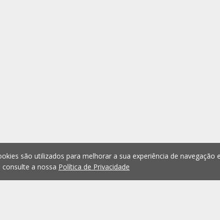
okies são utilizados para melhorar a sua experiência de navegação e
, consulte a nossa
Política de Privacidade
1
2
3
4
5
...
1076
Anterior
Seguint