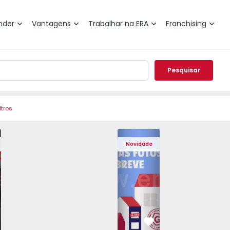
nder
Vantagens
Trabalhar na ERA
Franchising
Pesquisar
ltros
 Pedrouços - 1575536 - 7
o T3 Maia, Pedrouços - 1575536 - 9
Apartamento T3 Maia, Pedrouços - 1575536 - 8
Apartamento T3 Maia, Pedrouços - 1575536 - 12
Apartamento T3 Maia, Pedrouços - 15
Apartamento T3 Porto, Camp
Apartamento T3 Maia, Pedr
Apartamento T3 
Apar
Novidade
vorito
Favorito