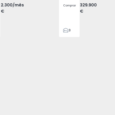
2.300
/mês
329.900
Comprar
€
€
3
2
305
305
2