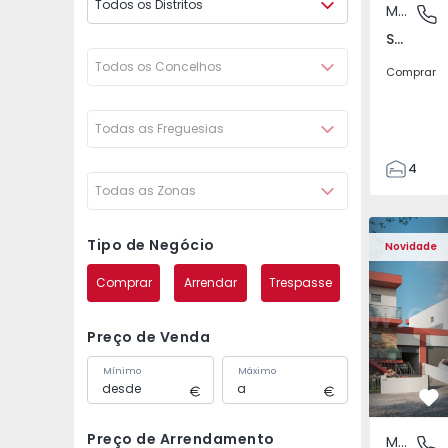
Todos os Distritos
Moradia Geminada
São Joã
São João das Lampas e Terrugem, Lisboa
Todos os Concelhos
Comprar
Todas as Freguesias
4
Todas as Zonas
3
135
Moradia Geminada T4 
Moradia G
193
Tipo de Negócio
Novidade
240
Comprar
Arrendar
Trespasse
2
Preço de Venda
Mínimo
Máximo
Fa
Preço de Arrendamento
Moradia Geminada
São Joã