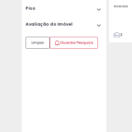
Arrendar
Piso
Avaliação do Imóvel
2
2
Limpar
Guardar Pesquisa
67
109
2
5