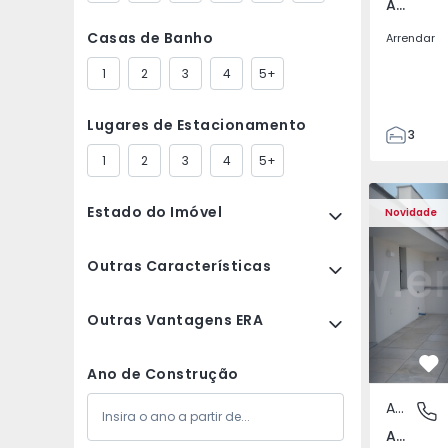
Av. Boavista, Porto
Casas de Banho
Arrendar
1
2
3
4
5+
Lugares de Estacionamento
3
2
1
2
3
4
5+
132
Apartamento T2 Porto,
Apartament
142
Estado do Imóvel
Novidade
2
3
Outras Características
Outras Vantagens ERA
Fa
Ano de Construção
Apartamento
Av. Boav
Av. Boavista, Porto