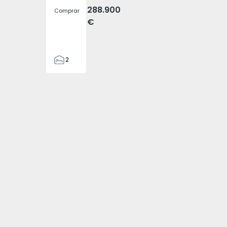
288.900
Comprar
€
2
2
305
305
2