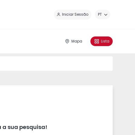
Fe
Iniciar Sessão
PT
Mapa
Lista
 a sua pesquisa!