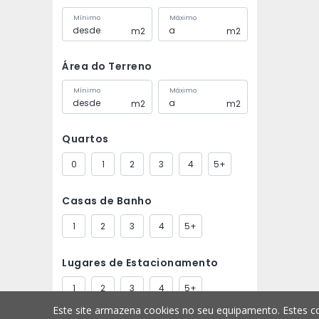
Mínimo
Máximo
m2
m2
Área do Terreno
Mínimo
Máximo
m2
m2
Quartos
0
1
2
3
4
5+
Casas de Banho
1
2
3
4
5+
Lugares de Estacionamento
1
2
3
4
5+
Este site armazena cookies no seu equipamento. Estes co