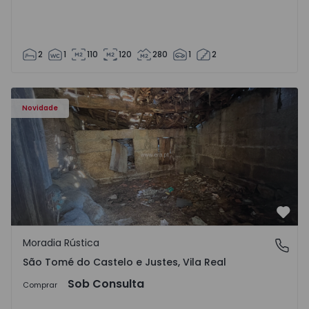
2
1
110
120
280
1
2
Moradia Vila Real, São Tomé do Castelo e Justes - 1575189
Novidade
Favo
Moradia Rústica
São Tomé do Castelo e Justes, Vila Real
São Tomé do Castelo e Justes, Vila Real
Sob Consulta
Comprar