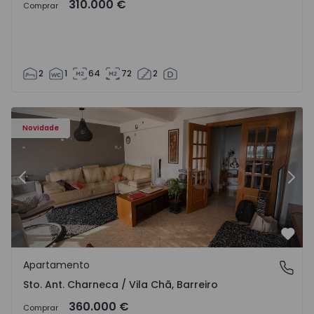
310.000 €
Comprar
2
1
64
72
2
ã - 1573477 - 14
Apartamento T3 Barreiro, Sto. Ant. Charneca / Vila Chã - 
Ap
Novidade
Anterior
Segu
Favo
Apartamento
Sto. Ant. Charneca / Vila Chã, Barreiro
Sto. Ant. Charneca / Vila Chã, Barreiro
360.000 €
Comprar