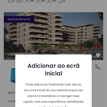
2
1
99
59
110
0
Fachada PLENO JARDIM - 3
Fa
Empreendimento
Anterior
Segu
Favo
Adicionar ao ecrã
PLENO JARDIM
Águas Santas, Porto
inicial
Águas Santas, Porto
Pode adicionar facilmente este site ao
seu ecrã inicial do seu telemóvel para ter
49 Frações disponíveis
acesso instantâneo e navegar mais
242.000 €
Comprar
desde
rápido, com uma experiência semelhante