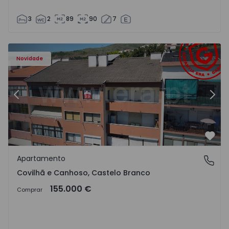
3
2
89
90
7
 - 18
Apartamento T2 Covilhã, Covilhã e Canhoso - 1497806 - 1
Ap
Novidade
Anterior
Segu
Favo
Apartamento
Covilhã e Canhoso, Castelo Branco
Covilhã e Canhoso, Castelo Branco
155.000 €
Comprar