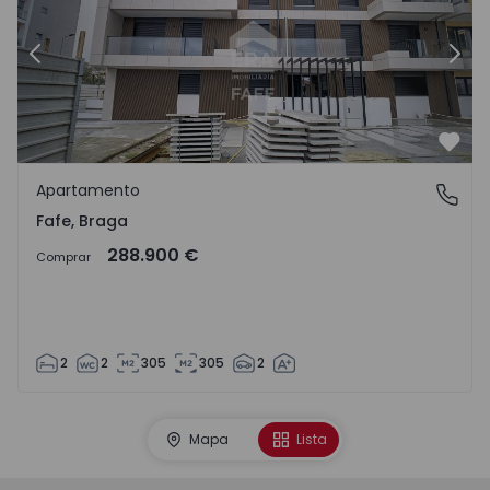
Anterior
Segu
Favo
Apartamento
Fafe, Braga
Fafe, Braga
288.900 €
Comprar
2
2
305
305
2
Mapa
Lista