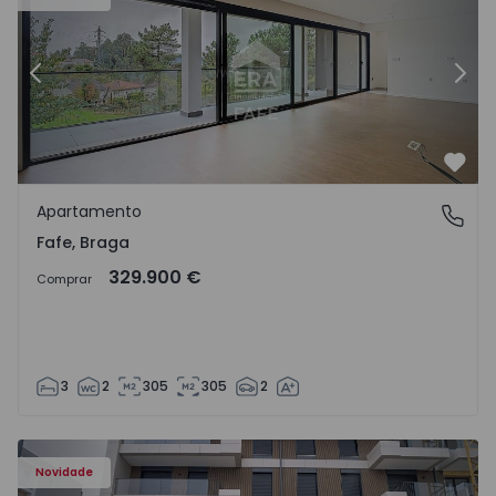
Anterior
Segu
Favo
Apartamento
Fafe, Braga
Fafe, Braga
329.900 €
Comprar
3
2
305
305
2
Novidade