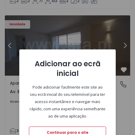
2
2
71
103
2
2
Apartamento T3 Porto, Av. Boavista - 1575472 - 5
Ap
Novidade
Anterior
Segu
Adicionar ao ecrã
inicial
Favo
Apartamento
Av. Boavista, Porto
Pode adicionar facilmente este site ao
Av. Boavista, Porto
seu ecrã inicial do seu telemóvel para ter
2.300 €
/mês
acesso instantâneo e navegar mais
Arrendar
rápido, com uma experiência semelhante
ao de uma aplicação.
3
2
132
142
2
4
Continuar para o site