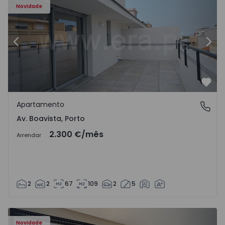
Novidade
Anterior
Segu
Favo
Apartamento
Av. Boavista, Porto
Av. Boavista, Porto
2.300 €
/mês
Arrendar
2
2
67
109
2
5
Novidade