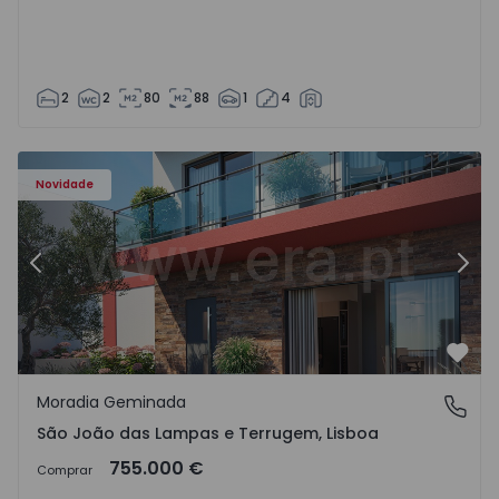
2
2
80
88
1
4
Novidade
Anterior
Segu
Favo
Moradia Geminada
São João das Lampas e Terrugem, Lisboa
São João das Lampas e Terrugem, Lisboa
755.000 €
Comprar