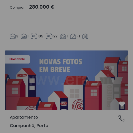
280.000 €
Comprar
3
1
105
122
1
-1
Apartamento T3 Porto, Campanhã - 1575504 - 1
Novidade
Favo
Apartamento
Campanhã, Porto
Campanhã, Porto