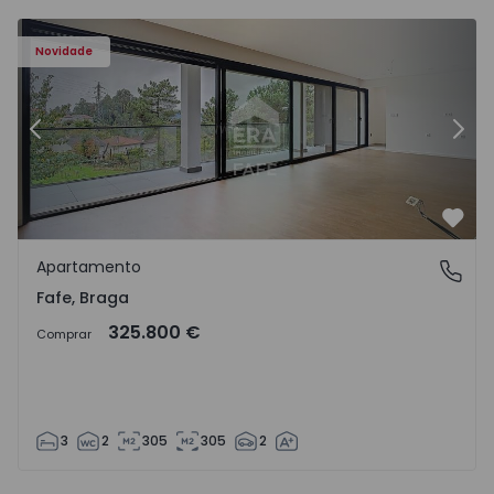
Novidade
Anterior
Segu
Favo
Apartamento
Fafe, Braga
Fafe, Braga
325.800 €
Comprar
3
2
305
305
2