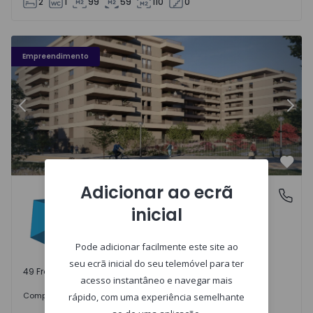
2
1
99
59
110
0
Fachada PLENO JARDIM - 3
Fa
Empreendimento
Anterior
Segu
Favo
Adicionar ao ecrã
PLENO JARDIM
Águas Santas, Porto
inicial
Águas Santas, Porto
Pode adicionar facilmente este site ao
seu ecrã inicial do seu telemóvel para ter
49 Frações disponíveis
acesso instantâneo e navegar mais
242.000 €
Comprar
desde
rápido, com uma experiência semelhante