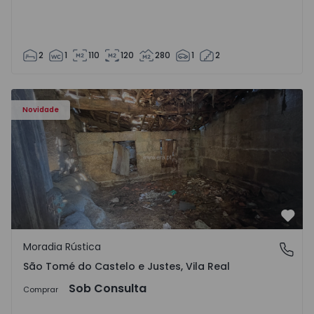
2
1
110
120
280
1
2
Moradia Vila Real, São Tomé do Castelo e Justes - 1575189
Novidade
Favo
Moradia Rústica
São Tomé do Castelo e Justes, Vila Real
São Tomé do Castelo e Justes, Vila Real
Sob Consulta
Comprar