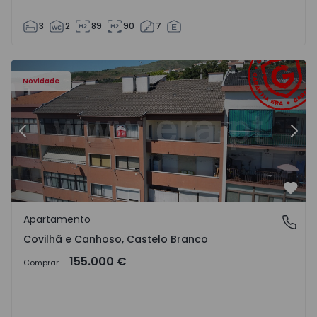
3
2
89
90
7
 - 18
Apartamento T2 Covilhã, Covilhã e Canhoso - 1497806 - 1
Ap
Novidade
Anterior
Segu
Favo
Apartamento
Covilhã e Canhoso, Castelo Branco
Covilhã e Canhoso, Castelo Branco
155.000 €
Comprar