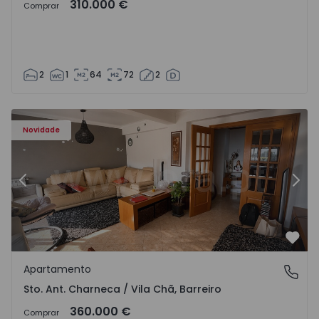
310.000 €
Comprar
2
1
64
72
2
ã - 1573477 - 14
Apartamento T3 Barreiro, Sto. Ant. Charneca / Vila Chã - 
Ap
Novidade
Anterior
Segu
Favo
Apartamento
Sto. Ant. Charneca / Vila Chã, Barreiro
Sto. Ant. Charneca / Vila Chã, Barreiro
360.000 €
Comprar