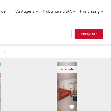
nder
Vantagens
Trabalhar na ERA
Franchising
Pesquisar
ltros
o T3 Póvoa de Varzim, Póvoa de Varzim, Beiriz e Argivai - 
Apartamento T4 Cascais, São Domingos 
Apartamento T4 Cascais, São
Apartamento T4 Ca
Apartam
Novidade
vorito
Favorito