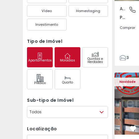
Apartamento
Póvoa de
Vídeo
Homestaging
Póvoa de Varzim, Beiriz e Argivai, Porto
Investimento
Comprar
Tipo de Imóvel
3
Quintas e
Apartamentos
Moradias
Herdades
3
138
Apartamento T2 Covil
Apartament
153
Novidade
Quarto
Prédios
2
Sub-tipo de Imóvel
Todos
Localização
Fa