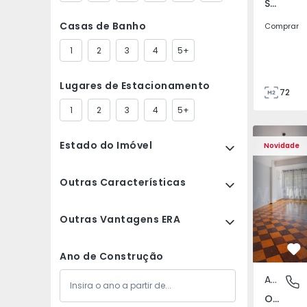
São Tomé do Castelo e Justes, Vila Real
Casas de Banho
Comprar
1
2
3
4
5+
Lugares de Estacionamento
72
85
1
2
3
4
5+
Apartamento T5 Lisboa
Apartament
Estado do Imóvel
Novidade
Outras Características
Outras Vantagens ERA
Fa
Ano de Construção
Apartamento
Olivais,
Olivais, Lisboa