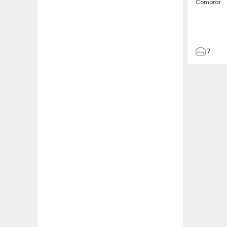
Comprar
7
3
122
186
2673
1