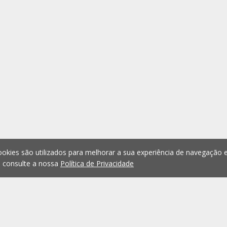
okies são utilizados para melhorar a sua experiência de navegação e
, consulte a nossa
Política de Privacidade
1
2
3
4
5
...
1075
Anterior
Seguint