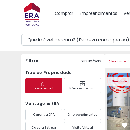
Mapa
Comprar
Empreendimentos
Ve
Filtrar
16119
imóveis
Esconder fi
Tipo de Propriedade
Apartament
Novidade
Residencial
Não Residencial
Vantagens ERA
Garantia ERA
Empreendimentos
Casa a Estrear
Visita Virtual
Fa