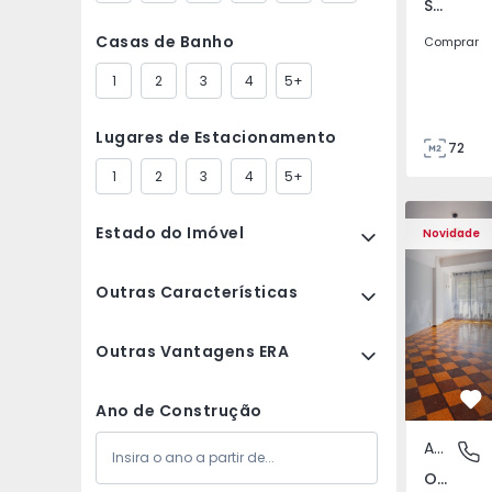
São Tomé do Castelo e Justes, Vila Real
Casas de Banho
Comprar
1
2
3
4
5+
Lugares de Estacionamento
72
85
1
2
3
4
5+
Apartamento T5 Lisboa
Apartament
Estado do Imóvel
Novidade
Outras Características
Outras Vantagens ERA
Fa
Ano de Construção
Apartamento
Olivais,
Olivais, Lisboa