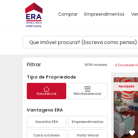
Mapa
Comprar
Empreendimentos
Ve
Filtrar
16119
imóveis
Esconder fi
Tipo de Propriedade
Apartamento T3 Póvoa 
Apartament
Novidade
Residencial
Não Residencial
Vantagens ERA
Garantia ERA
Empreendimentos
Casa a Estrear
Visita Virtual
Fa