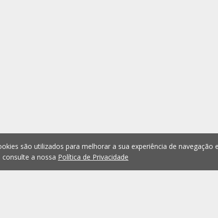
okies são utilizados para melhorar a sua experiência de navegação e
, consulte a nossa
Política de Privacidade
1
2
3
4
5
...
1075
Anterior
Seguint