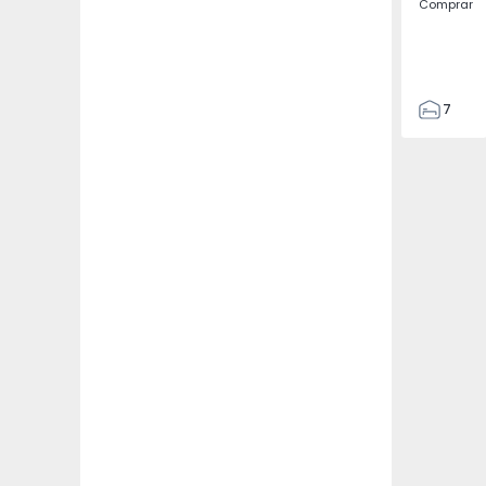
Comprar
7
3
122
186
2673
1