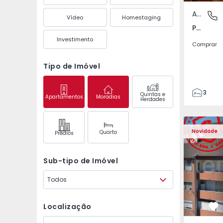
Apartamento
Póvoa de
Vídeo
Homestaging
Póvoa de Varzim, Beiriz e Argivai, Porto
Investimento
Comprar
Tipo de Imóvel
3
Quintas e
Apartamentos
Moradias
Herdades
3
138
Apartamento T2 Covil
Apartament
153
Novidade
Quarto
Prédios
2
Sub-tipo de Imóvel
Todos
Localização
Fa