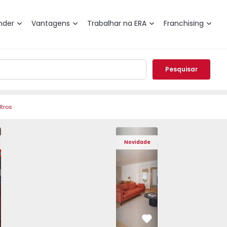
nder
Vantagens
Trabalhar na ERA
Franchising
Pesquisar
ltros
de Varzim, Póvoa de Varzim, Beiriz e Argivai - 1574602 - 2
o T3 Póvoa de Varzim, Póvoa de Varzim, Beiriz e Argivai - 
Apartamento T3 Póvoa de Varzim, Póvoa de Varzim, Beiriz e 
Apartamento T3 Póvoa de Varzim, Póvoa de Varzim
Apartamento T4 Cascais, São Domingos 
Apartamento T3 Póvoa de Varzim, Póvoa
Apartamento T4 Cascais, São
Apartamento T3 Póvoa de Va
Apartamento T4 Ca
Apartamento T3 
Apartam
Apart
Novidade
vorito
Favorito