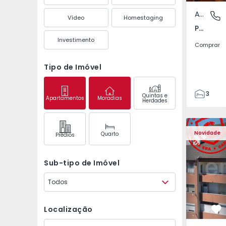
Apartamento
Póvoa de
Vídeo
Homestaging
Póvoa de Varzim, Beiriz e Argivai, Porto
Investimento
Comprar
Tipo de Imóvel
3
Quintas e
Apartamentos
Moradias
Herdades
3
138
Apartamento T2 Covil
Apartament
153
Novidade
Quarto
Prédios
2
Sub-tipo de Imóvel
Todos
Localização
Fa