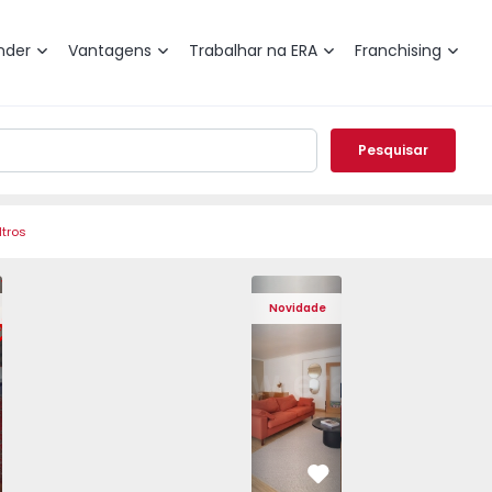
nder
Vantagens
Trabalhar na ERA
Franchising
Pesquisar
ltros
de Varzim, Póvoa de Varzim, Beiriz e Argivai - 1574602 - 2
o T3 Póvoa de Varzim, Póvoa de Varzim, Beiriz e Argivai - 
Apartamento T3 Póvoa de Varzim, Póvoa de Varzim, Beiriz e 
Apartamento T3 Póvoa de Varzim, Póvoa de Varzim
Apartamento T4 Cascais, São Domingos 
Apartamento T3 Póvoa de Varzim, Póvoa
Apartamento T4 Cascais, São
Apartamento T3 Póvoa de Va
Apartamento T4 Ca
Apartamento T3 
Apartam
Apart
Novidade
vorito
Favorito