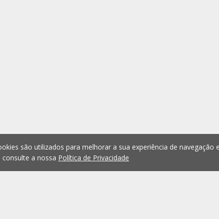
okies são utilizados para melhorar a sua experiência de navegação e
, consulte a nossa
Política de Privacidade
1
2
3
4
5
...
1075
Anterior
Seguint