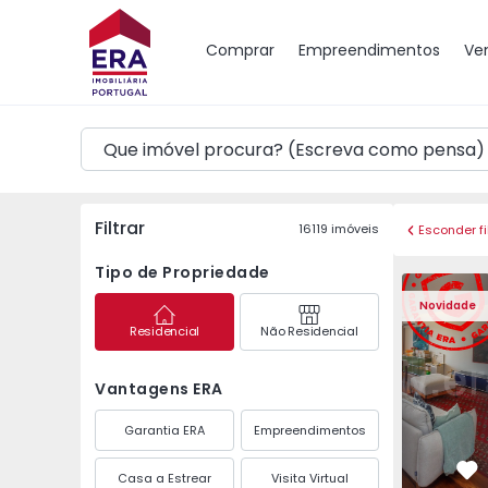
Mapa
Comprar
Empreendimentos
Ve
Filtrar
16119
imóveis
Esconder fi
Tipo de Propriedade
Apartamento T3 Póvoa 
Apartament
Novidade
Residencial
Não Residencial
Vantagens ERA
Garantia ERA
Empreendimentos
Casa a Estrear
Visita Virtual
Fa