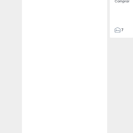
Comprar
7
3
122
186
2673
1