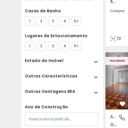
São Tomé do Castelo e Justes, Vila Real
Casas de Banho
Comprar
1
2
3
4
5+
Lugares de Estacionamento
72
85
1
2
3
4
5+
Apartamento T5 Lisboa
Apartament
Estado do Imóvel
Novidade
Outras Características
Outras Vantagens ERA
Fa
Ano de Construção
Apartamento
Olivais,
Olivais, Lisboa