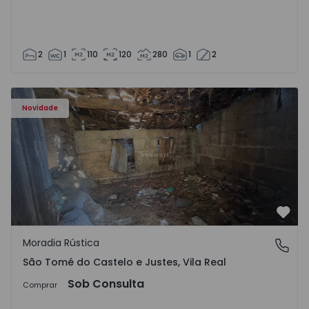
2
1
110
120
280
1
2
Moradia Vila Real, São Tomé do Castelo e Justes - 1575189
Novidade
Favo
Moradia Rústica
São Tomé do Castelo e Justes, Vila Real
São Tomé do Castelo e Justes, Vila Real
Sob Consulta
Comprar