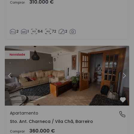
310.000 €
Comprar
2
1
64
72
2
ã - 1573477 - 14
Apartamento T3 Barreiro, Sto. Ant. Charneca / Vila Chã - 
Ap
Novidade
Anterior
Segu
Favo
Apartamento
Sto. Ant. Charneca / Vila Chã, Barreiro
Sto. Ant. Charneca / Vila Chã, Barreiro
360.000 €
Comprar