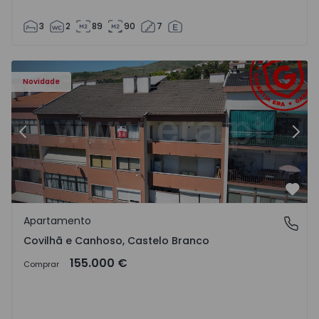
3
2
89
90
7
 - 18
Apartamento T2 Covilhã, Covilhã e Canhoso - 1497806 - 1
Ap
Novidade
Anterior
Segu
Favo
Apartamento
Covilhã e Canhoso, Castelo Branco
Covilhã e Canhoso, Castelo Branco
155.000 €
Comprar