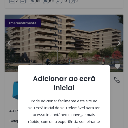
2
1
99
59
110
0
Fachada PLENO JARDIM - 3
Fa
Empreendimento
Anterior
Segu
Favo
Adicionar ao ecrã
PLENO JARDIM
Águas Santas, Porto
inicial
Águas Santas, Porto
Pode adicionar facilmente este site ao
seu ecrã inicial do seu telemóvel para ter
49 Frações disponíveis
acesso instantâneo e navegar mais
242.000 €
Comprar
desde
rápido, com uma experiência semelhante