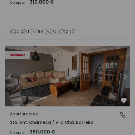
310.000 €
Comprar
2
1
64
72
2
ã - 1573477 - 14
Apartamento T3 Barreiro, Sto. Ant. Charneca / Vila Chã - 
Ap
Novidade
Anterior
Segu
Favo
Apartamento
Sto. Ant. Charneca / Vila Chã, Barreiro
Sto. Ant. Charneca / Vila Chã, Barreiro
360.000 €
Comprar