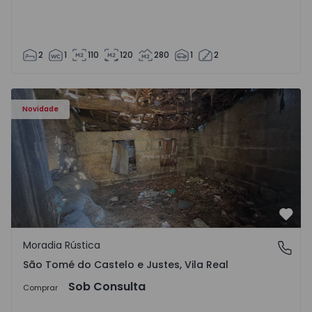
2
1
110
120
280
1
2
Moradia Vila Real, São Tomé do Castelo e Justes - 1575189
Novidade
Favo
Moradia Rústica
São Tomé do Castelo e Justes, Vila Real
São Tomé do Castelo e Justes, Vila Real
Sob Consulta
Comprar