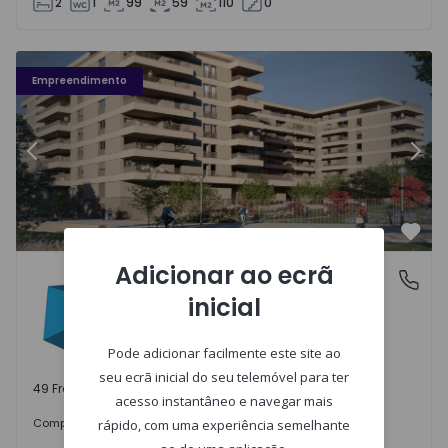
2
1
99
59
110
0
Fachada PLENO JARDIM - 3
Fa
Empreendimento
Anterior
Segu
Favo
Adicionar ao ecrã
PLENO JARDIM
Águas Santas, Porto
inicial
Águas Santas, Porto
Pode adicionar facilmente este site ao
seu ecrã inicial do seu telemóvel para ter
49 Frações disponíveis
acesso instantâneo e navegar mais
242.000 €
Comprar
desde
rápido, com uma experiência semelhante