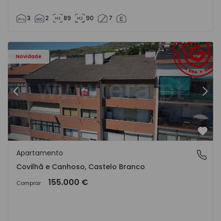
3
2
89
90
7
 - 18
Apartamento T2 Covilhã, Covilhã e Canhoso - 1497806 - 1
Ap
Novidade
Anterior
Segu
Favo
Apartamento
Covilhã e Canhoso, Castelo Branco
Covilhã e Canhoso, Castelo Branco
155.000 €
Comprar