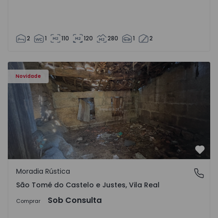
2
1
110
120
280
1
2
Moradia Vila Real, São Tomé do Castelo e Justes - 1575189
Novidade
Favo
Moradia Rústica
São Tomé do Castelo e Justes, Vila Real
São Tomé do Castelo e Justes, Vila Real
Sob Consulta
Comprar