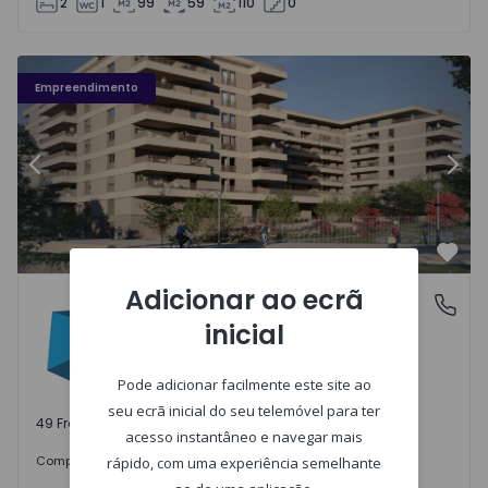
2
1
99
59
110
0
Fachada PLENO JARDIM - 3
Fa
Empreendimento
Anterior
Segu
Favo
Adicionar ao ecrã
PLENO JARDIM
Águas Santas, Porto
inicial
Águas Santas, Porto
Pode adicionar facilmente este site ao
seu ecrã inicial do seu telemóvel para ter
49 Frações disponíveis
acesso instantâneo e navegar mais
242.000 €
Comprar
desde
rápido, com uma experiência semelhante