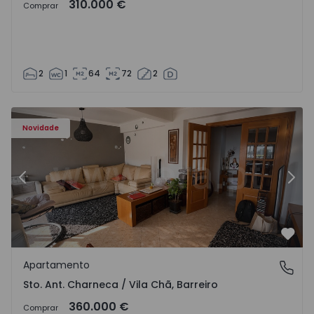
310.000 €
Comprar
2
1
64
72
2
ã - 1573477 - 14
Apartamento T3 Barreiro, Sto. Ant. Charneca / Vila Chã - 
Ap
Novidade
Anterior
Segu
Favo
Apartamento
Sto. Ant. Charneca / Vila Chã, Barreiro
Sto. Ant. Charneca / Vila Chã, Barreiro
360.000 €
Comprar