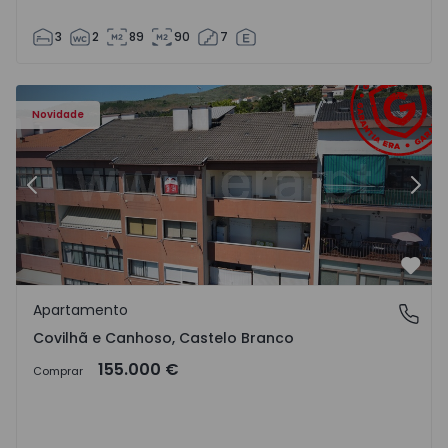
3
2
89
90
7
 - 18
Apartamento T2 Covilhã, Covilhã e Canhoso - 1497806 - 1
Ap
Novidade
Anterior
Segu
Favo
Apartamento
Covilhã e Canhoso, Castelo Branco
Covilhã e Canhoso, Castelo Branco
155.000 €
Comprar