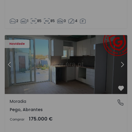
2
1
85
85
0
4
Moradia T2 Abrantes, Pego - 1575171 - 9
Mo
Novidade
Anterior
Segu
Favo
Moradia
Pego, Abrantes
Pego, Abrantes
175.000 €
Comprar