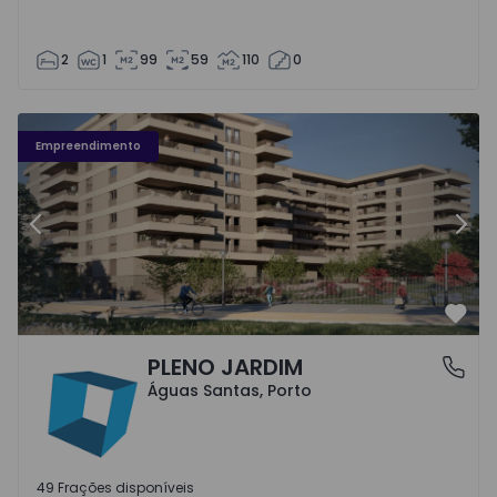
2
1
99
59
110
0
Fachada PLENO JARDIM - 3
Fa
Empreendimento
Anterior
Segu
Favo
PLENO JARDIM
Águas Santas, Porto
Águas Santas, Porto
49 Frações disponíveis