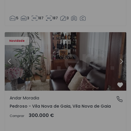
5
3
187
187
3
elo - 1575635 - 12
Andar Moradia T6 Vila Nova de Gaia, Pedroso e Seixezelo 
An
Novidade
Anterior
Segu
Favo
Andar Moradia
Pedroso - Vila Nova de Gaia, Vila Nova de Gaia
Pedroso - Vila Nova de Gaia, Vila Nova de Gaia
300.000 €
Comprar