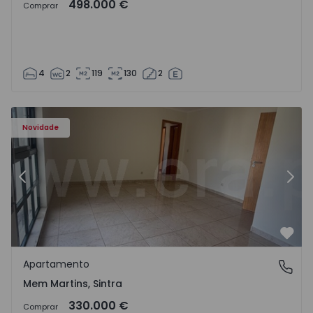
498.000 €
Comprar
4
2
119
130
2
8416 - 15
Apartamento T3 Sintra, Algueirão-Mem Martins - 1528416
Ap
Novidade
Anterior
Segu
Favo
Apartamento
Mem Martins, Sintra
Mem Martins, Sintra
330.000 €
Comprar