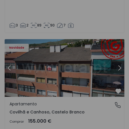
3
2
89
90
7
 - 18
Apartamento T2 Covilhã, Covilhã e Canhoso - 1497806 - 1
Ap
Novidade
Anterior
Segu
Favo
Apartamento
Covilhã e Canhoso, Castelo Branco
Covilhã e Canhoso, Castelo Branco
155.000 €
Comprar