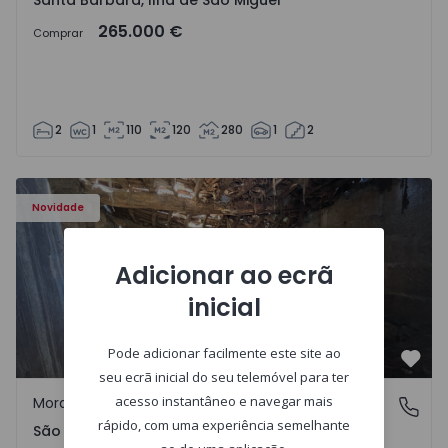
Santa Bárbara, Ilha de São Miguel
265.000 €
Comprar
2
1
110
120
280
1
2
Moradia Vila Real, São Tomé do Castelo e Justes - 1575189
Novidade
Adicionar ao ecrã
inicial
Pode adicionar facilmente este site ao
Favo
seu ecrã inicial do seu telemóvel para ter
acesso instantâneo e navegar mais
Moradia Rústica
São Tomé do Castelo e Justes, Vila Real
rápido, com uma experiência semelhante
São Tomé do Castelo e Justes, Vila Real