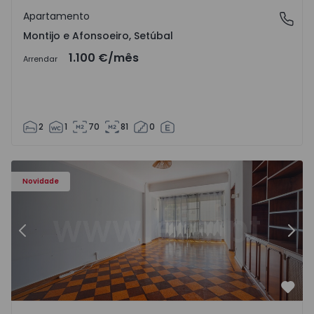
Apartamento
Montijo e Afonsoeiro, Setúbal
Montijo e Afonsoeiro, Setúbal
1.100 €
/mês
Arrendar
2
1
70
81
0
Apartamento T5 Lisboa, Olivais - 1575717 - 6
Ap
Novidade
Anterior
Segu
Favo