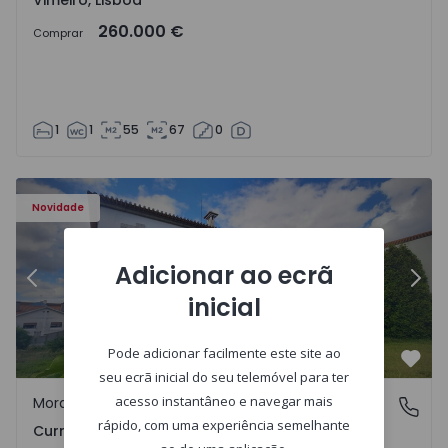
Vimeiro, Lisboa
260.000 €
Comprar
1
1
55
67
0
al - 1575650 - 17
Moradia T7 Carregal do Sal, Currelos, Papízios e Sobral - 
Mo
Novidade
Adicionar ao ecrã
Anterior
Segu
inicial
Pode adicionar facilmente este site ao
Favo
seu ecrã inicial do seu telemóvel para ter
acesso instantâneo e navegar mais
Moradia
Currelos, Papízios e Sobral, Viseu
rápido, com uma experiência semelhante
Currelos, Papízios e Sobral, Viseu