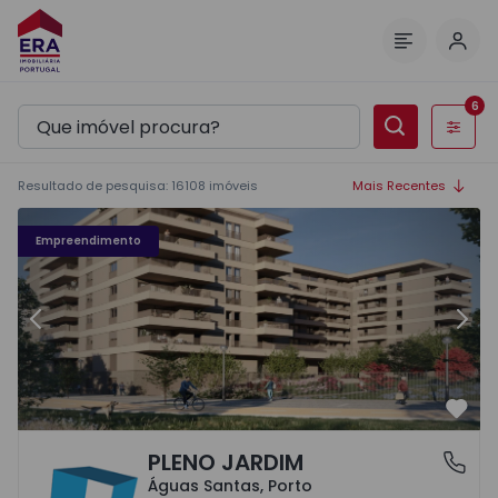
Inic
Menu
6
Filtros
Resultado de pesquisa
:
16108
imóveis
Mais Recentes
Fachada PLENO JARDIM - 3
Fa
Empreendimento
Anterior
Segu
Favo
PLENO JARDIM
Águas Santas, Porto
Águas Santas, Porto