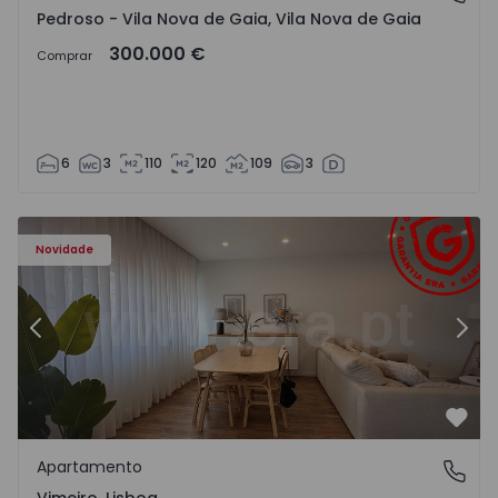
Pedroso - Vila Nova de Gaia, Vila Nova de Gaia
300.000 €
Comprar
6
3
110
120
109
3
Apartamento T1 Lourinhã, Vimeiro - 1575406 - 1
Ap
Novidade
Anterior
Segu
Favo
Apartamento
Vimeiro, Lisboa