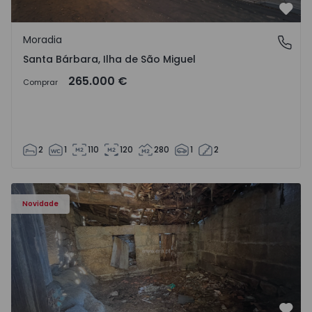
Favo
Moradia
Santa Bárbara, Ilha de São Miguel
Santa Bárbara, Ilha de São Miguel
265.000 €
Comprar
2
1
110
120
280
1
2
Moradia Vila Real, São Tomé do Castelo e Justes - 1575189
Novidade