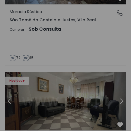
Favo
Moradia Rústica
São Tomé do Castelo e Justes, Vila Real
São Tomé do Castelo e Justes, Vila Real
Sob Consulta
Comprar
72
85
603 - 1
Apartamento T2 Montijo, Montijo e Afonsoeiro - 1575603 
Ap
Novidade
Anterior
Segu
Favo