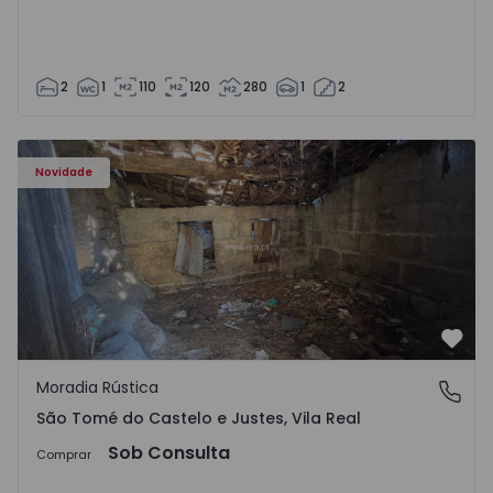
2
1
110
120
280
1
2
Moradia Vila Real, São Tomé do Castelo e Justes - 1575189
Novidade
Favo
Moradia Rústica
São Tomé do Castelo e Justes, Vila Real
São Tomé do Castelo e Justes, Vila Real
Sob Consulta
Comprar