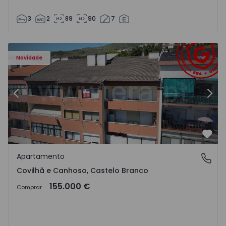
3
2
89
90
7
 - 18
Apartamento T2 Covilhã, Covilhã e Canhoso - 1497806 - 1
Ap
Novidade
Anterior
Segu
Favo
Apartamento
Covilhã e Canhoso, Castelo Branco
Covilhã e Canhoso, Castelo Branco
155.000 €
Comprar