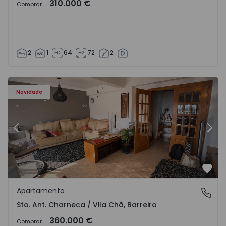
310.000 €
Comprar
2
1
64
72
2
ã - 1573477 - 14
Apartamento T3 Barreiro, Sto. Ant. Charneca / Vila Chã - 
Ap
Novidade
Anterior
Segu
Favo
Apartamento
Sto. Ant. Charneca / Vila Chã, Barreiro
Sto. Ant. Charneca / Vila Chã, Barreiro
360.000 €
Comprar