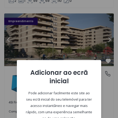
2
1
99
59
110
0
Fachada PLENO JARDIM - 3
Fa
Empreendimento
Anterior
Segu
Favo
Adicionar ao ecrã
PLENO JARDIM
Águas Santas, Porto
inicial
Águas Santas, Porto
Pode adicionar facilmente este site ao
seu ecrã inicial do seu telemóvel para ter
49 Frações disponíveis
acesso instantâneo e navegar mais
242.000 €
Comprar
desde
rápido, com uma experiência semelhante