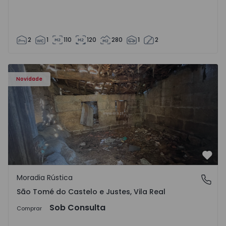
2
1
110
120
280
1
2
Moradia Vila Real, São Tomé do Castelo e Justes - 1575189
Novidade
Favo
Moradia Rústica
São Tomé do Castelo e Justes, Vila Real
São Tomé do Castelo e Justes, Vila Real
Sob Consulta
Comprar