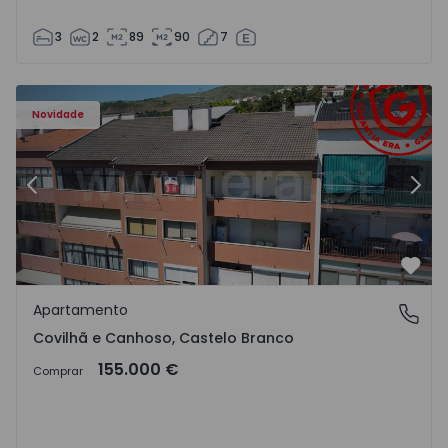
3
2
89
90
7
 - 18
Apartamento T2 Covilhã, Covilhã e Canhoso - 1497806 - 1
Ap
Novidade
Anterior
Segu
Favo
Apartamento
Covilhã e Canhoso, Castelo Branco
Covilhã e Canhoso, Castelo Branco
155.000 €
Comprar