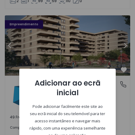
2
1
99
59
110
0
Fachada PLENO JARDIM - 3
Fa
Empreendimento
Anterior
Segu
Favo
Adicionar ao ecrã
PLENO JARDIM
Águas Santas, Porto
inicial
Águas Santas, Porto
Pode adicionar facilmente este site ao
seu ecrã inicial do seu telemóvel para ter
49 Frações disponíveis
acesso instantâneo e navegar mais
242.000 €
Comprar
desde
rápido, com uma experiência semelhante