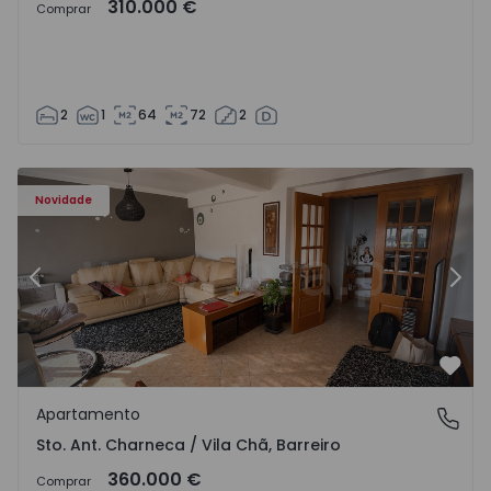
310.000 €
Comprar
2
1
64
72
2
ã - 1573477 - 14
Apartamento T3 Barreiro, Sto. Ant. Charneca / Vila Chã - 
Ap
Novidade
Anterior
Segu
Favo
Apartamento
Sto. Ant. Charneca / Vila Chã, Barreiro
Sto. Ant. Charneca / Vila Chã, Barreiro
360.000 €
Comprar