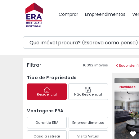
Mapa
Comprar
Empreendimentos
Ve
Filtrar
16092
imóveis
Esconder fi
Tipo de Propriedade
Apartamento T2 Porto
Apartament
Novidade
Residencial
Não Residencial
Vantagens ERA
Garantia ERA
Empreendimentos
Casa a Estrear
Visita Virtual
Fa