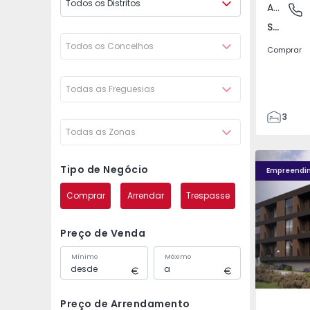
Todos os Distritos
Apartamento
Santo An
Santo António dos Cavaleiros e Frielas, Lisboa
Todos os Concelhos
Comprar
Todas as Freguesias
3
Todas as Zonas
2
85
Nova Caíde - 13
Nova Caíde
93
Tipo de Negócio
Empreendi
7
Comprar
Arrendar
Trespasse
Preço de Venda
Mínimo
Máximo
Preço de Arrendamento
Caíde de