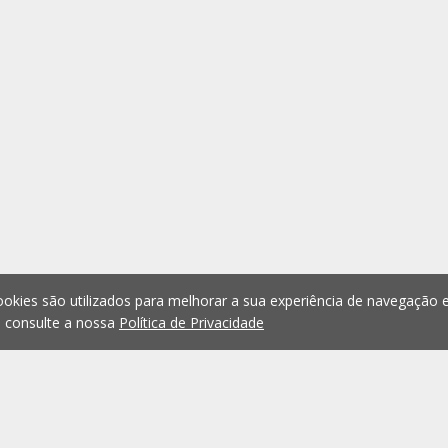
okies são utilizados para melhorar a sua experiência de navegação e
, consulte a nossa
Política de Privacidade
1
2
3
4
5
...
1073
Anterior
Seguint