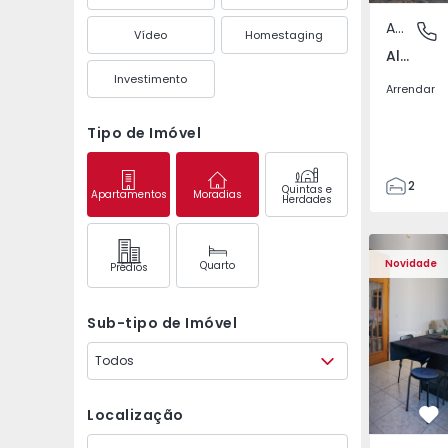
Apartamento
Aliados,
Vídeo
Homestaging
Aliados, Porto
Investimento
Arrendar
Tipo de Imóvel
2
Quintas e
Apartamentos
Moradias
Herdades
1
93
Apartamento T3 Loures
Apartament
93
Novidade
Quarto
Prédios
0
3
Sub-tipo de Imóvel
Todos
Localização
Fa