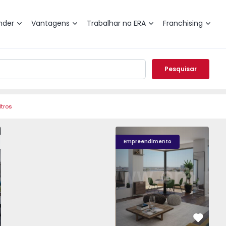
nder
Vantagens
Trabalhar na ERA
Franchising
Pesquisar
ltros
, Aliados - 1574582 - 18
o T2 Porto, Aliados - 1574582 - 4
Apartamento T2 Porto, Aliados - 1574582 - 1
Apartamento T2 Porto, Aliados - 1574582 - 2
Apartamento T2 Porto, Aliados - 1574
Apartamento T2 Porto, Alia
Apartamento T2 
Apart
Empreendimento
vorito
Favorit