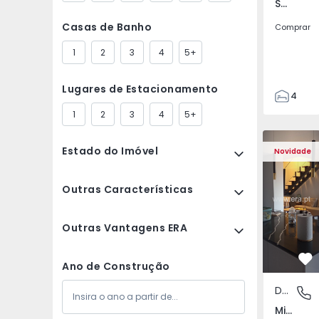
Sá Carneiro, Bragança
Casas de Banho
Comprar
1
2
3
4
5+
Lugares de Estacionamento
4
2
1
2
3
4
5+
2
Duplex T3 Mirandela 
Duplex T3 
Estado do Imóvel
Novidade
Outras Características
Outras Vantagens ERA
Fa
Ano de Construção
Duplex
Mirande
Mirandela, Bragança