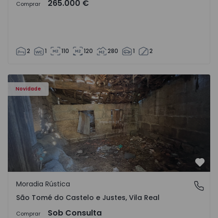
265.000 €
Comprar
2
1
110
120
280
1
2
Moradia Vila Real, São Tomé do Castelo e Justes - 1575189
Novidade
Favo
Moradia Rústica
São Tomé do Castelo e Justes, Vila Real
São Tomé do Castelo e Justes, Vila Real
Sob Consulta
Comprar