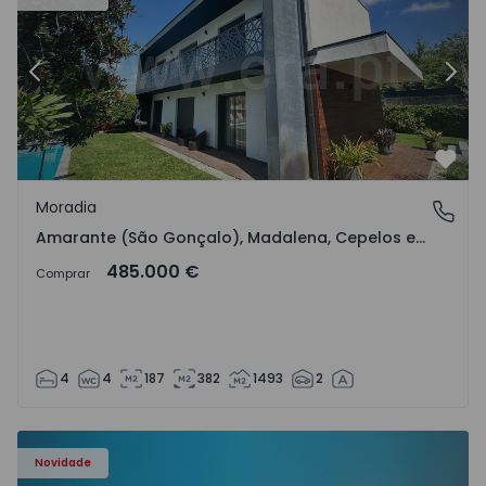
Anterior
Segu
Favo
Moradia
Amarante (São Gonçalo), Madalena, Cepelos e Gatão, P
Amarante (São Gonçalo), Madalena, Cepelos e Gatão, Porto
485.000 €
Comprar
4
4
187
382
1493
2
Apartamento T3 Vila Nova de Gaia, Oliveira do Douro - 15
Novidade