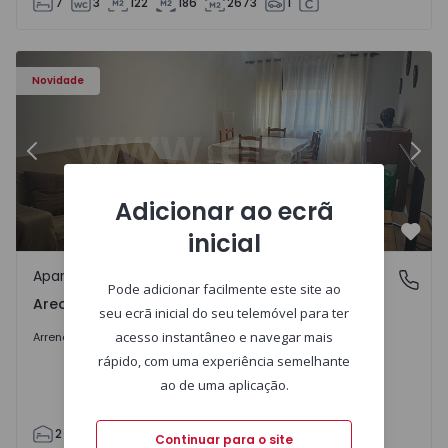
7
3
122
186
2673
1
Apartamento T2 Gondomar, Areosa - 1574869 - 1
Ap
Novidade
Anterior
Segu
Adicionar ao ecrã
inicial
Favo
Apartamento
Areosa, Gondomar
Pode adicionar facilmente este site ao
Areosa, Gondomar
seu ecrã inicial do seu telemóvel para ter
1.200 €
/mês
acesso instantâneo e navegar mais
Arrendar
rápido, com uma experiência semelhante
ao de uma aplicação.
2
2
97
97
1
2
Continuar para o site