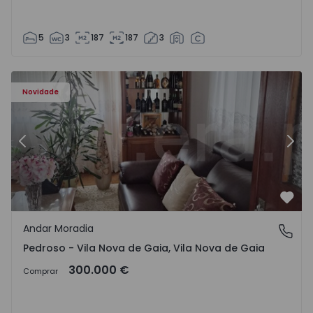
5
3
187
187
3
elo - 1575635 - 12
Andar Moradia T6 Vila Nova de Gaia, Pedroso e Seixezelo 
An
Novidade
Anterior
Segu
Favo
Andar Moradia
Pedroso - Vila Nova de Gaia, Vila Nova de Gaia
Pedroso - Vila Nova de Gaia, Vila Nova de Gaia
300.000 €
Comprar