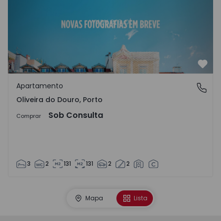
Favo
Apartamento
Oliveira do Douro, Porto
Oliveira do Douro, Porto
Sob Consulta
Comprar
3
2
131
131
2
2
Mapa
Lista