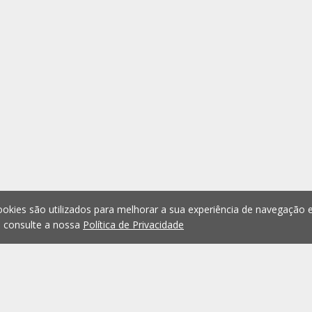
okies são utilizados para melhorar a sua experiência de navegação e
, consulte a nossa
Política de Privacidade
1
2
3
4
5
...
1075
Anterior
Seguint