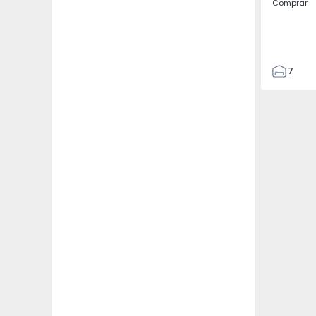
Comprar
7
3
122
186
2673
1