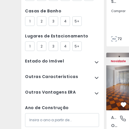
São Tomé do Castelo e Justes, Vila Real
Casas de Banho
Comprar
1
2
3
4
5+
Lugares de Estacionamento
72
85
1
2
3
4
5+
Apartamento T5 Lisboa
Apartament
Estado do Imóvel
Novidade
Outras Características
Outras Vantagens ERA
Fa
Ano de Construção
Apartamento
Olivais,
Olivais, Lisboa