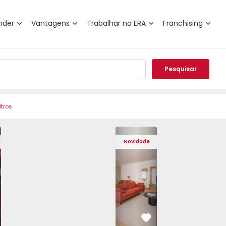
nder
Vantagens
Trabalhar na ERA
Franchising
Pesquisar
ltros
de Varzim, Póvoa de Varzim, Beiriz e Argivai - 1574602 - 2
o T3 Póvoa de Varzim, Póvoa de Varzim, Beiriz e Argivai - 
Apartamento T3 Póvoa de Varzim, Póvoa de Varzim, Beiriz e 
Apartamento T3 Póvoa de Varzim, Póvoa de Varzim
Apartamento T4 Cascais, São Domingos 
Apartamento T3 Póvoa de Varzim, Póvoa
Apartamento T4 Cascais, São
Apartamento T3 Póvoa de Va
Apartamento T4 Ca
Apartamento T3 
Apartam
Apart
Novidade
vorito
Favorito