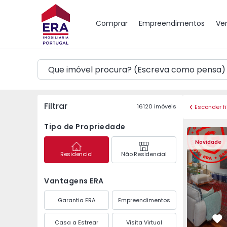
Mapa
Comprar
Empreendimentos
Ve
Filtrar
16120
imóveis
Esconder fi
Tipo de Propriedade
Apartamento T3 Póvoa 
Apartament
Novidade
Residencial
Não Residencial
Vantagens ERA
Garantia ERA
Empreendimentos
Casa a Estrear
Visita Virtual
Fa