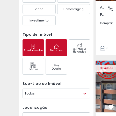
Apartamento
Póvoa de
Vídeo
Homestaging
Póvoa de Varzim, Beiriz e Argivai, Porto
Investimento
Comprar
Tipo de Imóvel
3
Quintas e
Apartamentos
Moradias
Herdades
3
138
Apartamento T2 Covil
Apartament
153
Novidade
Quarto
Prédios
2
Sub-tipo de Imóvel
Todos
Localização
Fa