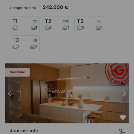
242.000 €
Comprar
desde
T1
T2
T2
x
2
x
30
x
6
1
1
2
2
2
1
T3
x
11
3
2
Apartamento T2 Amadora, Venteira - 1575182 - 15
Ap
Novidade
Anterior
Segu
Favo
Apartamento
Venteira, Lisboa