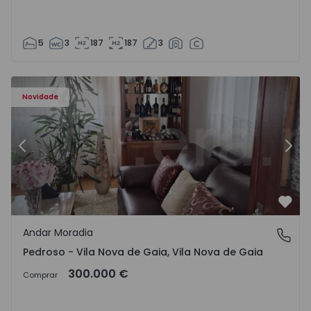
5
3
187
187
3
elo - 1575635 - 12
Andar Moradia T6 Vila Nova de Gaia, Pedroso e Seixezelo 
An
Novidade
Anterior
Segu
Favo
Andar Moradia
Pedroso - Vila Nova de Gaia, Vila Nova de Gaia
Pedroso - Vila Nova de Gaia, Vila Nova de Gaia
300.000 €
Comprar