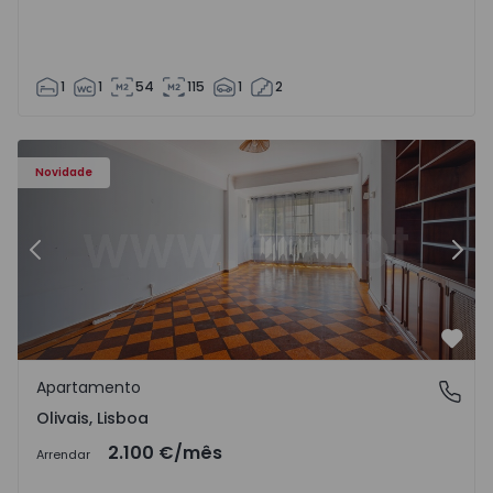
1
1
54
115
1
2
Apartamento T5 Lisboa, Olivais - 1575717 - 6
Ap
Novidade
Anterior
Segu
Favo
Apartamento
Olivais, Lisboa
Olivais, Lisboa
2.100 €
/mês
Arrendar