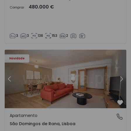
480.000 €
Comprar
3
3
138
153
2
57885 - 20
Apartamento T4 Cascais, São Domingos de Rana - 1557885
Ap
Novidade
Anterior
Segu
Favo
Apartamento
São Domingos de Rana, Lisboa
São Domingos de Rana, Lisboa