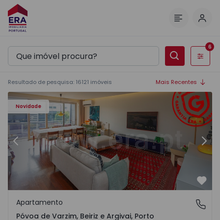
Inic
Menu
6
Filtros
Resultado de pesquisa
:
16121
imóveis
Mais Recentes
riz e Argivai - 1574602 - 20
Apartamento T3 Póvoa de Varzim, Póvoa de Varzim, Beiriz 
Ap
Novidade
Anterior
Segu
Favo
Apartamento
Póvoa de Varzim, Beiriz e Argivai, Porto
Póvoa de Varzim, Beiriz e Argivai, Porto