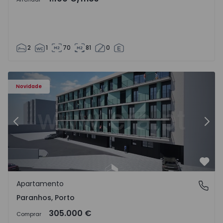
2
1
70
81
0
Apartamento T1 Porto, Paranhos - 1575706 - 8
Ap
Novidade
Anterior
Segu
Favo
Apartamento
Paranhos, Porto
Paranhos, Porto
305.000 €
Comprar