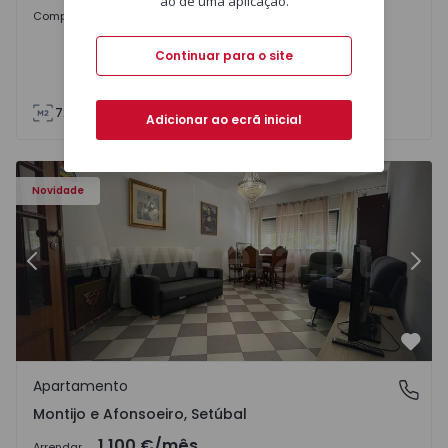
ao de uma aplicação.
Sob Consulta
Comprar
Continuar para o site
72
85
Adicionar ao ecrã inicial
603 - 1
Apartamento T2 Montijo, Montijo e Afonsoeiro - 1575603 
Ap
Novidade
Anterior
Segu
Favo
Apartamento
Montijo e Afonsoeiro, Setúbal
Montijo e Afonsoeiro, Setúbal
1.100 €
/mês
Arrendar