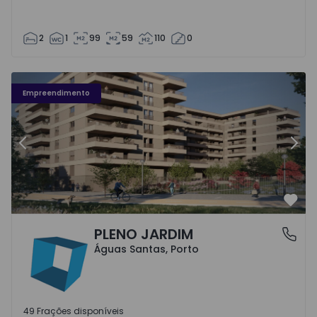
2
1
99
59
110
0
Fachada PLENO JARDIM - 3
Fa
Empreendimento
Anterior
Segu
Favo
PLENO JARDIM
Águas Santas, Porto
Águas Santas, Porto
49 Frações disponíveis